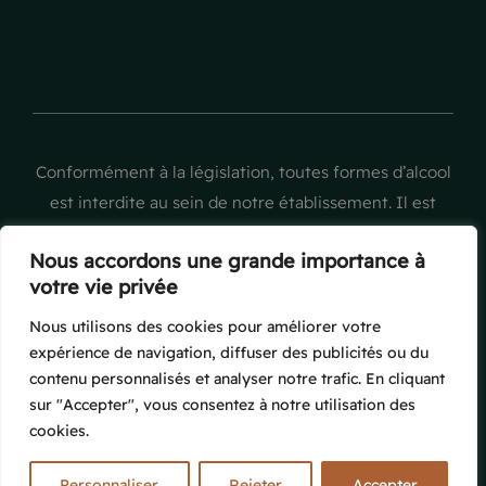
Conformément à la législation, toutes formes d’alcool
est interdite au sein de notre établissement. Il est
strictement interdit à l’ensemble de nos clients de
Nous accordons une grande importance à
ramener de l’alcool de l’extérieur au sein de notre
votre vie privée
Riad.
Nous utilisons des cookies pour améliorer votre
expérience de navigation, diffuser des publicités ou du
contenu personnalisés et analyser notre trafic. En cliquant
sur "Accepter", vous consentez à notre utilisation des
© 2023 Luxe Nomade – Tous droits réservés –
cookies.
Création :
IDAHO Publicité
–
Mentions légales
–
Politique de confidentialité
Personnaliser
Rejeter
Accepter