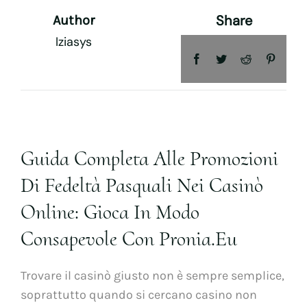
Share
Author
Iziasys
Guida Completa Alle Promozioni
Di Fedeltà Pasquali Nei Casinò
Online: Gioca In Modo
Consapevole Con Pronia.Eu
Trovare il casinò giusto non è sempre semplice,
soprattutto quando si cercano casino non