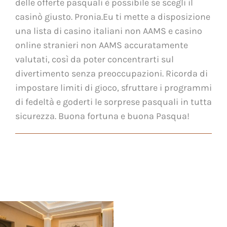
delle offerte pasquali è possibile se scegli il
casinò giusto. Pronia.Eu ti mette a disposizione
una lista di casino italiani non AAMS e casino
online stranieri non AAMS accuratamente
valutati, così da poter concentrarti sul
divertimento senza preoccupazioni. Ricorda di
impostare limiti di gioco, sfruttare i programmi
di fedeltà e goderti le sorprese pasquali in tutta
sicurezza. Buona fortuna e buona Pasqua!