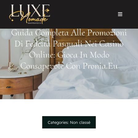
Skip
to
Toggle
content
Navigat
Guida Completa Alle Promozioni
Accueil
Di Fedeltà Pasquali Nei Casinò
Online: Gioca In Modo
Les Chambres
Consapevole Con Pronia.Eu
Hammam & Massages
Découvrir Marrakech
Contact
Categories:
Non classé
Reservation