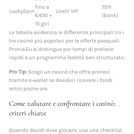
fino a
72 h
LuckySpin
Livelli VIP
€400 +
(bank)
15 giri
La tabella evidenzia le differenze principali tra i
tre casinò più popolari per le offerte pasquali.
Pronia.Eu si distingue per tempi di prelievo
rapidi e un programma fedeltà ben strutturato.
Pro Tip:
Scegli un casinò che offra prelievi
tramite e‑wallet se desideri ricevere i fondi
entro poche ore.
Come valutare e confrontare i casinò:
criteri chiave
Quando decidi dove giocare, usa una checklist