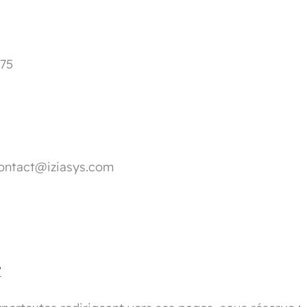
775
contact@iziasys.com
e