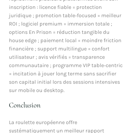
inscription : licence fiable = protection
juridique ; promotion table‑focused = meilleur
ROI ; logiciel premium = immersion totale ;
options En Prison = réduction tangible du
house edge ; paiement local = moindre friction
financière ; support multilingue = confort
utilisateur ; avis vérifiés = transparence
communautaire ; programme VIP table‑centric
= incitation à jouer long terme sans sacrifier
son capital initial lors des sessions intensives
sur mobile ou desktop.
Conclusion
La roulette européenne offre
systématiquement un meilleur rapport