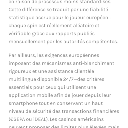
en raison de processus moins standardisés.
Cette différence se traduit par une fiabilité
statistique accrue pour le joueur européen :
chaque spin est réellement aléatoire et
vérifiable grâce aux rapports publiés
mensuellement par les autorités compétentes.
Par ailleurs, les exigences européennes
imposent des mécanismes anti‑blanchiment
rigoureux et une assistance clientèle
multilingue disponible 24/7—des critères
essentiels pour ceux qui utilisent une
application mobile afin de jouer depuis leur
smartphone tout en conservant un haut
niveau de sécurité des transactions financières
(€SEPA ou iDEAL). Les casinos américains
peuvent proposer des limites plus élevées mais