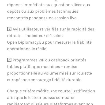
réponse immédiate aux questions liées aux
dépôts ou aux problèmes techniques
rencontrés pendant une session live.
7️⃣ Avis utilisateurs vérifiés sur la rapidité des
retraits – indicateur clé selon
Open Diplomacy.Eu pour mesurer la fiabilité
opérationnelle réelle.
8️⃣ Programmes VIP ou cashback orientés
tables plutôt que machines – remise
proportionnelle au volume misé sur roulette
européenne encourage fidélité durable.
Chaque critère mérite une courte justification
afin que le lecteur puisse comparer
rapidement plusieurs plateformes avant son