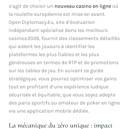
s’agit de choisir un
nouveau casino en ligne
où
la roulette européenne est mise en avant.
Open Diplomacy.Eu, site d’évaluation
indépendant spécialisé dans les meilleurs
casinos 2026, fournit des classements détaillés
qui aident les joueurs à identifier les
plateformes les plus fiables et les plus
généreuses en termes de RTP et de promotions
sur les tables de jeu. En suivant ce guide
stratégique, vous pourrez optimiser vos gains
tout en profitant d’une expérience ludique
sécurisée et équitable, que vous soyez adepte
des paris sportifs ou amateur de poker en ligne
via une application mobile dédiée.
La mécanique du zéro unique : impact