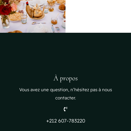
À propos
Vous avez une question, n’hésitez pas à nous
contacter.
+212 607-783220