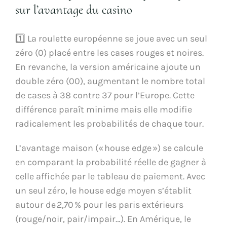
sur l’avantage du casino
1️⃣ La roulette européenne se joue avec un seul
zéro (0) placé entre les cases rouges et noires.
En revanche, la version américaine ajoute un
double zéro (00), augmentant le nombre total
de cases à 38 contre 37 pour l’Europe. Cette
différence paraît minime mais elle modifie
radicalement les probabilités de chaque tour.
L’avantage maison (« house edge ») se calcule
en comparant la probabilité réelle de gagner à
celle affichée par le tableau de paiement. Avec
un seul zéro, le house edge moyen s’établit
autour de 2,70 % pour les paris extérieurs
(rouge/noir, pair/impair…). En Amérique, le