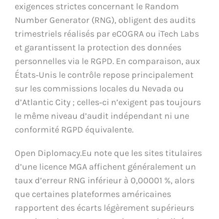
exigences strictes concernant le Random
Number Generator (RNG), obligent des audits
trimestriels réalisés par eCOGRA ou iTech Labs
et garantissent la protection des données
personnelles via le RGPD. En comparaison, aux
États‑Unis le contrôle repose principalement
sur les commissions locales du Nevada ou
d’Atlantic City ; celles‑ci n’exigent pas toujours
le même niveau d’audit indépendant ni une
conformité RGPD équivalente.
Open Diplomacy.Eu note que les sites titulaires
d’une licence MGA affichent généralement un
taux d’erreur RNG inférieur à 0,00001 %, alors
que certaines plateformes américaines
rapportent des écarts légèrement supérieurs