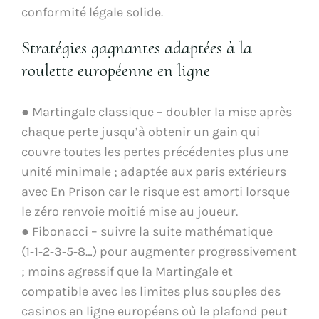
conformité légale solide.
Stratégies gagnantes adaptées à la
roulette européenne en ligne
● Martingale classique – doubler la mise après
chaque perte jusqu’à obtenir un gain qui
couvre toutes les pertes précédentes plus une
unité minimale ; adaptée aux paris extérieurs
avec En Prison car le risque est amorti lorsque
le zéro renvoie moitié mise au joueur.
● Fibonacci – suivre la suite mathématique
(1‑1‑2‑3‑5‑8…) pour augmenter progressivement
; moins agressif que la Martingale et
compatible avec les limites plus souples des
casinos en ligne européens où le plafond peut