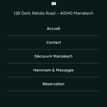
128 Derb Rahala Road – 40040 Marrakech
Accueil
Contact
Découvrir Marrakech
Hammam & Massages
Réservation