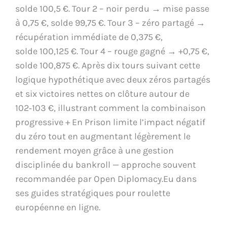
solde 100,5 €. Tour 2 – noir perdu → mise passe
à 0,75 €, solde 99,75 €. Tour 3 – zéro partagé →
récupération immédiate de 0,375 €,
solde 100,125 €. Tour 4 – rouge gagné → +0,75 €,
solde 100,875 €. Après dix tours suivant cette
logique hypothétique avec deux zéros partagés
et six victoires nettes on clôture autour de
102‑103 €, illustrant comment la combinaison
progressive + En Prison limite l’impact négatif
du zéro tout en augmentant légèrement le
rendement moyen grâce à une gestion
disciplinée du bankroll — approche souvent
recommandée par Open Diplomacy.Eu dans
ses guides stratégiques pour roulette
européenne en ligne.