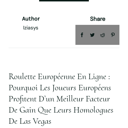
Share
Author
Iziasys
Roulette Européenne En Ligne :
Pourquoi Les Joueurs Européens
Profitent D’un Meilleur Facteur
De Gain Que Leurs Homologues
De Las Vegas