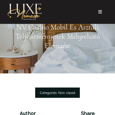
Skip
to
Toggle
content
Navigat
NV Casino Mobil És Asztali
Accueil
Teljesítményének Mélyreható
Elemzése
Les Chambres
Hammam & Massages
Découvrir Marrakech
Categories:
Non classé
Contact
Share
Author
Reservation