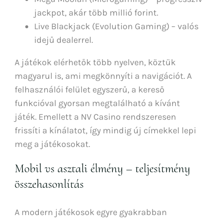
jackpot, akár több millió forint.
Live Blackjack (Evolution Gaming) – valós
idejű dealerrel.
A játékok elérhetők több nyelven, köztük
magyarul is, ami megkönnyíti a navigációt. A
felhasználói felület egyszerű, a kereső
funkcióval gyorsan megtalálható a kívánt
játék. Emellett a NV Casino rendszeresen
frissíti a kínálatot, így mindig új címekkel lepi
meg a játékosokat.
Mobil vs asztali élmény – teljesítmény
összehasonlítás
A modern játékosok egyre gyakrabban