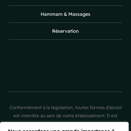
Hammam & Massages
Réservation
Conformément à la législation, toutes formes d’alcool
est interdite au sein de notre établissement. Il est
strictement interdit à l’ensemble de nos clients de