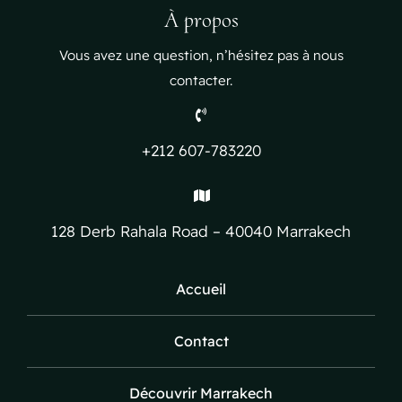
À propos
Vous avez une question, n’hésitez pas à nous
contacter.
+212 607-783220
128 Derb Rahala Road – 40040 Marrakech
Accueil
Contact
Découvrir Marrakech