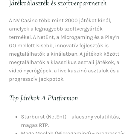
Játékválaszték és szoftverpartnerek
A NV Casino több mint 2000 játékot kínál,
amelyek a legnagyobb szoftvergyártók
termékei. A NetEnt, a Microgaming és a Play’n
GO mellett kisebb, innovatív fejlesztők is
megtalálhatók a kínálatban. A játékok között
megtalálhatók a klasszikus asztali játékok, a
videó nyerőgépek, a live kaszinó asztalok és a
progresszív jackpotok.
Top Játékok A Platformon
Starburst (NetEnt) – alacsony volatilitás,
magas RTP.
Mega Moolah (Microgaming) – progresszív