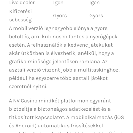
Live dealer
Igen
Igen
Kifizetési
Gyors
Gyors
sebesség
A mobil verzió legnagyobb előnye a gyors
betöltés, ami különösen fontos a nyerőgépek
esetén. A felhasználók a kedvenc játékukat
akár útközben is élvezhetik, anélkül, hogy a
grafika minősége jelentősen romlana. Az
asztali verzió viszont jobb a multitaskinghoz,
például ha egyszerre több asztali játékot
szeretnél nyitni.
A NV Casino mindkét platformon egyaránt
biztosítja a biztonságos adatkezelést és a
titkosított kapcsolatot. A mobilalkalmazás (iOS
és Android) automatikus frissítésekkel