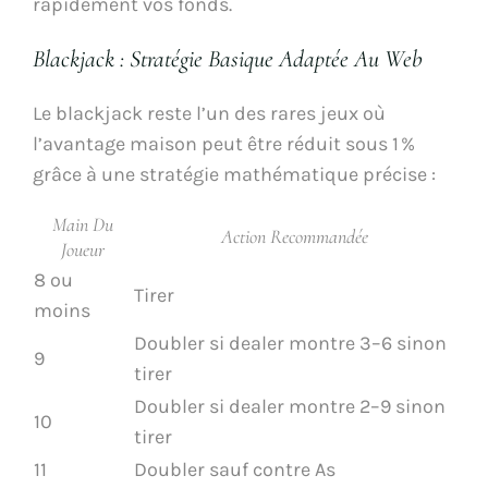
rapidement vos fonds.
Blackjack : Stratégie Basique Adaptée Au Web
Le blackjack reste l’un des rares jeux où
l’avantage maison peut être réduit sous 1 %
grâce à une stratégie mathématique précise :
Main Du
Action Recommandée
Joueur
8 ou
Tirer
moins
Doubler si dealer montre 3–6 sinon
9
tirer
Doubler si dealer montre 2–9 sinon
10
tirer
11
Doubler sauf contre As