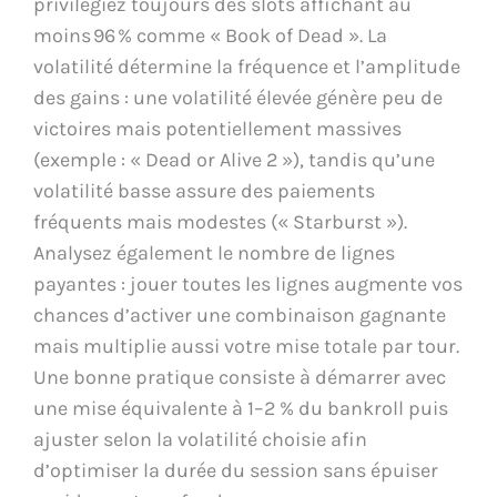
privilégiez toujours des slots affichant au
moins 96 % comme « Book of Dead ». La
volatilité détermine la fréquence et l’amplitude
des gains : une volatilité élevée génère peu de
victoires mais potentiellement massives
(exemple : « Dead or Alive 2 »), tandis qu’une
volatilité basse assure des paiements
fréquents mais modestes (« Starburst »).
Analysez également le nombre de lignes
payantes : jouer toutes les lignes augmente vos
chances d’activer une combinaison gagnante
mais multiplie aussi votre mise totale par tour.
Une bonne pratique consiste à démarrer avec
une mise équivalente à 1–2 % du bankroll puis
ajuster selon la volatilité choisie afin
d’optimiser la durée du session sans épuiser