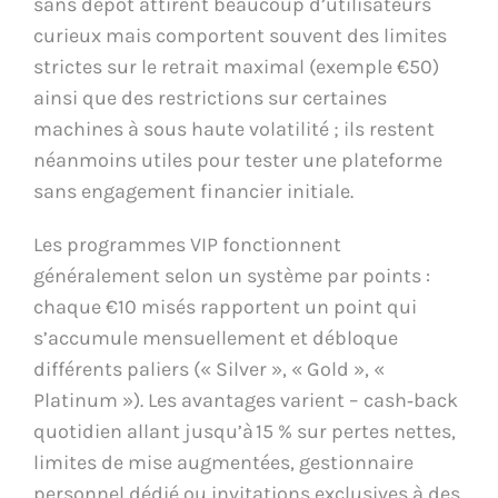
sans dépôt attirent beaucoup d’utilisateurs
curieux mais comportent souvent des limites
strictes sur le retrait maximal (exemple €50)
ainsi que des restrictions sur certaines
machines à sous haute volatilité ; ils restent
néanmoins utiles pour tester une plateforme
sans engagement financier initiale.
Les programmes VIP fonctionnent
généralement selon un système par points :
chaque €10 misés rapportent un point qui
s’accumule mensuellement et débloque
différents paliers (« Silver », « Gold », «
Platinum »). Les avantages varient – cash‑back
quotidien allant jusqu’à 15 % sur pertes nettes,
limites de mise augmentées, gestionnaire
personnel dédié ou invitations exclusives à des