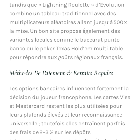
tandis que « Lightning Roulette » d’Evolution
combine un tableau traditionnel avec des
multiplicateurs aléatoires allant jusqu’à 500 x
la mise. Un bon site propose également des
variantes locales comme le baccarat punto
banco ou le poker Texas Hold’em multi‑table
pour répondre aux goûts régionaux français.
Méthodes De Paiement & Retraits Rapides
Les options bancaires influencent fortement la
décision du joueur francophone. Les cartes Visa
et Mastercard restent les plus utilisées pour
leurs plafonds élevés et leur reconnaissance
universelle ; toutefois elles entraînent parfois
des frais de 2–3 % sur les dépôts