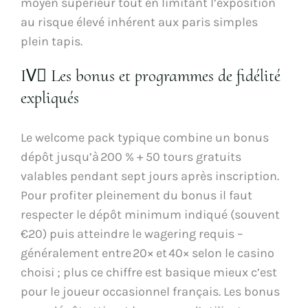
moyen supérieur tout en limitant l’exposition
au risque élevé inhérent aux paris simples
plein tapis.
IV️⃣ Les bonus et programmes de fidélité
expliqués
Le welcome pack typique combine un bonus
dépôt jusqu’à 200 % + 50 tours gratuits
valables pendant sept jours après inscription.
Pour profiter pleinement du bonus il faut
respecter le dépôt minimum indiqué (souvent
€20) puis atteindre le wagering requis –
généralement entre 20× et 40× selon le casino
choisi ; plus ce chiffre est basique mieux c’est
pour le joueur occasionnel français. Les bonus