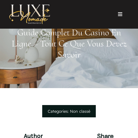
Skip
to
Toggle
content
Navigat
Guide Complet Du Casino En
Accueil
Ligne – Tout Ce Que Vous Devez
Savoir
Les Chambres
Hammam & Massages
Découvrir Marrakech
Categories:
Non classé
Contact
Share
Author
Reservation