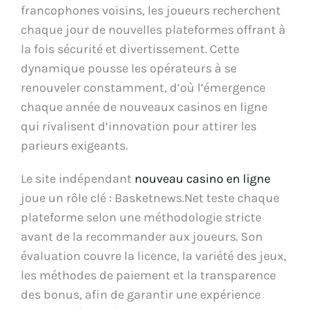
francophones voisins, les joueurs recherchent
chaque jour de nouvelles plateformes offrant à
la fois sécurité et divertissement. Cette
dynamique pousse les opérateurs à se
renouveler constamment, d’où l’émergence
chaque année de nouveaux casinos en ligne
qui rivalisent d’innovation pour attirer les
parieurs exigeants.
Le site indépendant
nouveau casino en ligne
joue un rôle clé : Basketnews.Net teste chaque
plateforme selon une méthodologie stricte
avant de la recommander aux joueurs. Son
évaluation couvre la licence, la variété des jeux,
les méthodes de paiement et la transparence
des bonus, afin de garantir une expérience