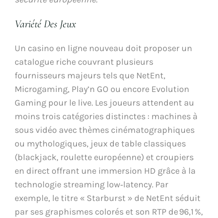
Variété Des Jeux
Un casino en ligne nouveau doit proposer un
catalogue riche couvrant plusieurs
fournisseurs majeurs tels que NetEnt,
Microgaming, Play’n GO ou encore Evolution
Gaming pour le live. Les joueurs attendent au
moins trois catégories distinctes : machines à
sous vidéo avec thèmes cinématographiques
ou mythologiques, jeux de table classiques
(blackjack, roulette européenne) et croupiers
en direct offrant une immersion HD grâce à la
technologie streaming low‑latency. Par
exemple, le titre « Starburst » de NetEnt séduit
par ses graphismes colorés et son RTP de 96,1 %,