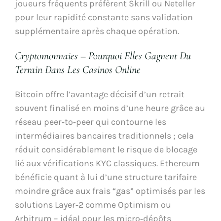
joueurs fréquents préfèrent Skrill ou Neteller
pour leur rapidité constante sans validation
supplémentaire après chaque opération.
Cryptomonnaies – Pourquoi Elles Gagnent Du
Terrain Dans Les Casinos Online
Bitcoin offre l’avantage décisif d’un retrait
souvent finalisé en moins d’une heure grâce au
réseau peer‑to‑peer qui contourne les
intermédiaires bancaires traditionnels ; cela
réduit considérablement le risque de blocage
lié aux vérifications KYC classiques. Ethereum
bénéficie quant à lui d’une structure tarifaire
moindre grâce aux frais “gas” optimisés par les
solutions Layer‑2 comme Optimism ou
Arbitrum – idéal pour les micro‑dépôts