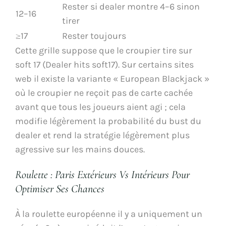
Rester si dealer montre 4–6 sinon
12–16
tirer
≥17
Rester toujours
Cette grille suppose que le croupier tire sur
soft 17 (Dealer hits soft17). Sur certains sites
web il existe la variante « European Blackjack »
où le croupier ne reçoit pas de carte cachée
avant que tous les joueurs aient agi ; cela
modifie légèrement la probabilité du bust du
dealer et rend la stratégie légèrement plus
agressive sur les mains douces.
Roulette : Paris Extérieurs Vs Intérieurs Pour
Optimiser Ses Chances
À la roulette européenne il y a uniquement un