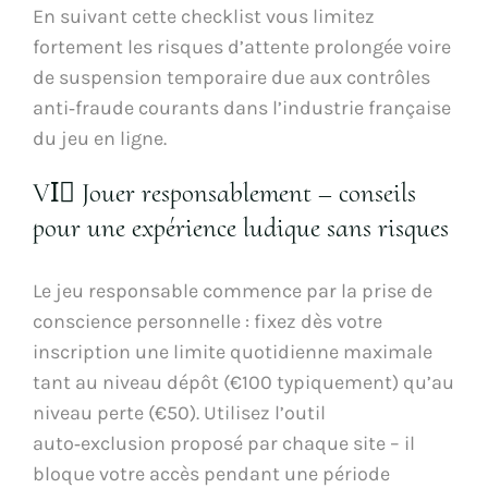
En suivant cette checklist vous limitez
fortement les risques d’attente prolongée voire
de suspension temporaire due aux contrôles
anti‑fraude courants dans l’industrie française
du jeu en ligne.
VI️⃣ Jouer responsablement – conseils
pour une expérience ludique sans risques
Le jeu responsable commence par la prise de
conscience personnelle : fixez dès votre
inscription une limite quotidienne maximale
tant au niveau dépôt (€100 typiquement) qu’au
niveau perte (€50). Utilisez l’outil
auto‑exclusion proposé par chaque site – il
bloque votre accès pendant une période