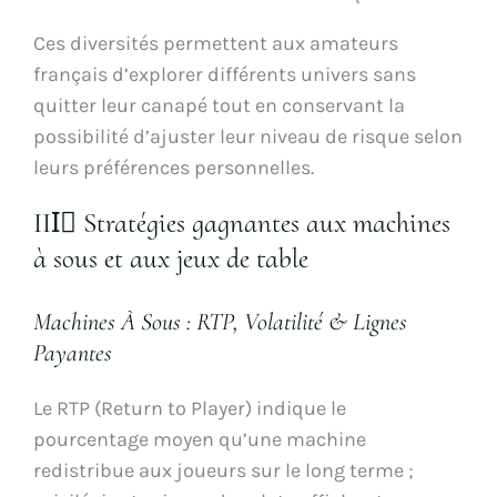
Ces diversités permettent aux amateurs
français d’explorer différents univers sans
quitter leur canapé tout en conservant la
possibilité d’ajuster leur niveau de risque selon
leurs préférences personnelles.
III️⃣ Stratégies gagnantes aux machines
à sous et aux jeux de table
Machines À Sous : RTP, Volatilité & Lignes
Payantes
Le RTP (Return to Player) indique le
pourcentage moyen qu’une machine
redistribue aux joueurs sur le long terme ;