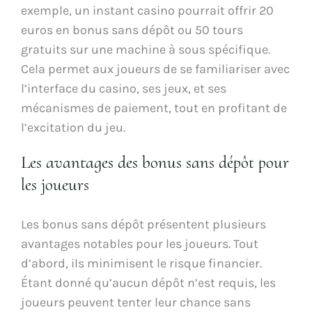
exemple, un instant casino pourrait offrir 20
euros en bonus sans dépôt ou 50 tours
gratuits sur une machine à sous spécifique.
Cela permet aux joueurs de se familiariser avec
l’interface du casino, ses jeux, et ses
mécanismes de paiement, tout en profitant de
l’excitation du jeu.
Les avantages des bonus sans dépôt pour
les joueurs
Les bonus sans dépôt présentent plusieurs
avantages notables pour les joueurs. Tout
d’abord, ils minimisent le risque financier.
Étant donné qu’aucun dépôt n’est requis, les
joueurs peuvent tenter leur chance sans