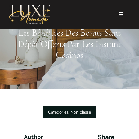
Skip
to
Toggle
content
Navigat
Les Bénéfices Des Bonus Sans
Accueil
Dépôt Offerts Par Les Instant
Casinos
Les Chambres
Hammam & Massages
Découvrir Marrakech
Categories:
Non classé
Contact
Share
Author
Reservation