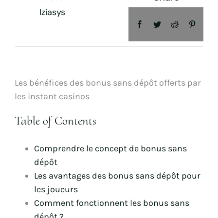
Iziasys
Les bénéfices des bonus sans dépôt offerts par
les instant casinos
Table of Contents
Comprendre le concept de bonus sans
dépôt
Les avantages des bonus sans dépôt pour
les joueurs
Comment fonctionnent les bonus sans
dépôt ?