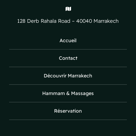
128 Derb Rahala Road – 40040 Marrakech
Accueil
Contact
Découvrir Marrakech
Hammam & Massages
Réservation