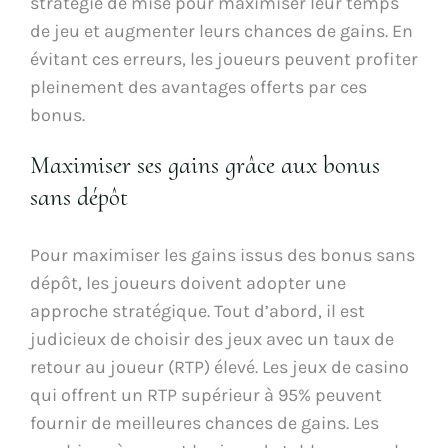
stratégie de mise pour maximiser leur temps
de jeu et augmenter leurs chances de gains. En
évitant ces erreurs, les joueurs peuvent profiter
pleinement des avantages offerts par ces
bonus.
Maximiser ses gains grâce aux bonus
sans dépôt
Pour maximiser les gains issus des bonus sans
dépôt, les joueurs doivent adopter une
approche stratégique. Tout d’abord, il est
judicieux de choisir des jeux avec un taux de
retour au joueur (RTP) élevé. Les jeux de casino
qui offrent un RTP supérieur à 95% peuvent
fournir de meilleures chances de gains. Les