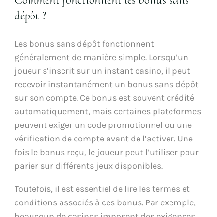
Comment fonctionnent les bonus sans
dépôt ?
Les bonus sans dépôt fonctionnent
généralement de manière simple. Lorsqu’un
joueur s’inscrit sur un instant casino, il peut
recevoir instantanément un bonus sans dépôt
sur son compte. Ce bonus est souvent crédité
automatiquement, mais certaines plateformes
peuvent exiger un code promotionnel ou une
vérification de compte avant de l’activer. Une
fois le bonus reçu, le joueur peut l’utiliser pour
parier sur différents jeux disponibles.
Toutefois, il est essentiel de lire les termes et
conditions associés à ces bonus. Par exemple,
beaucoup de casinos imposent des exigences