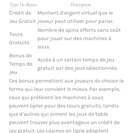
Type De Bonus
Description
Crédit de
Montant d’argent virtuel que le
Jeu Gratuit
joueur peut utiliser pour parier.
Nombre de spins offerts sans coût
Tours
pour jouer sur des machines à
Gratuits
sous.
Bonus de
Accès à un certain temps de jeu
Temps de
gratuit sur des jeux sélectionnés.
Jeu
Ces bonus permettent aux joueurs de choisir la
forme qui leur convient le mieux. Par exemple,
ceux qui préfèrent les machines à sous
peuvent opter pour des tours gratuits, tandis
que d’autres qui aiment les jeux de table
peuvent trouver plus avantageux un crédit de
jeu gratuit. Les casinos en ligne adaptent