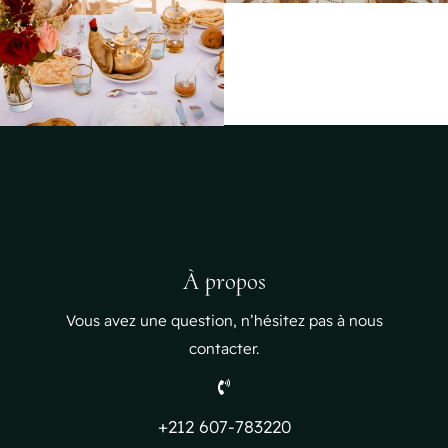
À propos
Vous avez une question, n’hésitez pas à nous
contacter.
+212 607-783220