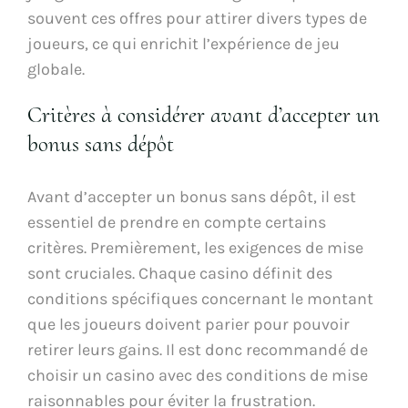
souvent ces offres pour attirer divers types de
joueurs, ce qui enrichit l’expérience de jeu
globale.
Critères à considérer avant d’accepter un
bonus sans dépôt
Avant d’accepter un bonus sans dépôt, il est
essentiel de prendre en compte certains
critères. Premièrement, les exigences de mise
sont cruciales. Chaque casino définit des
conditions spécifiques concernant le montant
que les joueurs doivent parier pour pouvoir
retirer leurs gains. Il est donc recommandé de
choisir un casino avec des conditions de mise
raisonnables pour éviter la frustration.