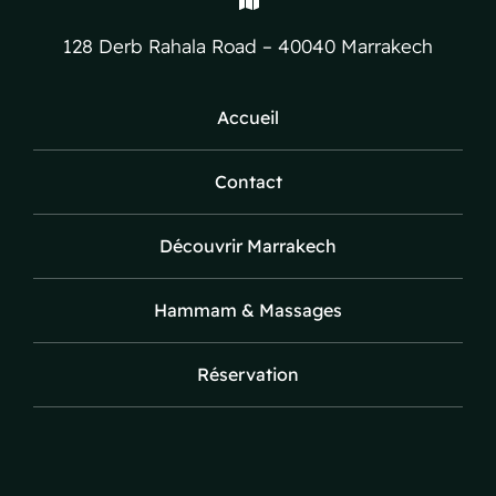
128 Derb Rahala Road – 40040 Marrakech
Accueil
Contact
Découvrir Marrakech
Hammam & Massages
Réservation