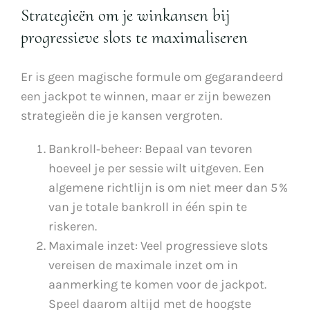
Strategieën om je winkansen bij
progressieve slots te maximaliseren
Er is geen magische formule om gegarandeerd
een jackpot te winnen, maar er zijn bewezen
strategieën die je kansen vergroten.
Bankroll‑beheer: Bepaal van tevoren
hoeveel je per sessie wilt uitgeven. Een
algemene richtlijn is om niet meer dan 5 %
van je totale bankroll in één spin te
riskeren.
Maximale inzet: Veel progressieve slots
vereisen de maximale inzet om in
aanmerking te komen voor de jackpot.
Speel daarom altijd met de hoogste