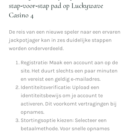
stap‑voor‑stap pad op Luckywave
Casino 4
De reis van een nieuwe speler naar een ervaren
jackpotjager kan in zes duidelijke stappen
worden onderverdeeld.
Registratie: Maak een account aan op de
site. Het duurt slechts een paar minuten
en vereist een geldig e‑mailadres.
Identiteitsverificatie: Upload een
identiteitsbewijs om je account te
activeren. Dit voorkomt vertragingen bij
opnames.
Stortingsoptie kiezen: Selecteer een
betaalmethode. Voor snelle opnames