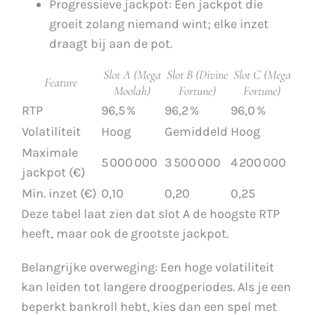
Progressieve jackpot: Een jackpot die
groeit zolang niemand wint; elke inzet
draagt bij aan de pot.
Slot A (Mega
Slot B (Divine
Slot C (Mega
Feature
Moolah)
Fortune)
Fortune)
RTP
96,5 %
96,2 %
96,0 %
Volatiliteit
Hoog
Gemiddeld
Hoog
Maximale
5 000 000
3 500 000
4 200 000
jackpot (€)
Min. inzet (€)
0,10
0,20
0,25
Deze tabel laat zien dat slot A de hoogste RTP
heeft, maar ook de grootste jackpot.
Belangrijke overweging: Een hoge volatiliteit
kan leiden tot langere droogperiodes. Als je een
beperkt bankroll hebt, kies dan een spel met