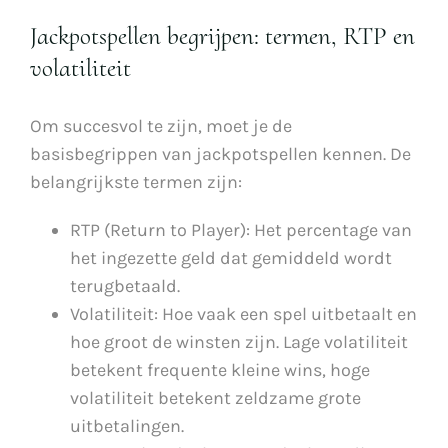
Jackpotspellen begrijpen: termen, RTP en
volatiliteit
Om succesvol te zijn, moet je de
basisbegrippen van jackpotspellen kennen. De
belangrijkste termen zijn:
RTP (Return to Player): Het percentage van
het ingezette geld dat gemiddeld wordt
terugbetaald.
Volatiliteit: Hoe vaak een spel uitbetaalt en
hoe groot de winsten zijn. Lage volatiliteit
betekent frequente kleine wins, hoge
volatiliteit betekent zeldzame grote
uitbetalingen.