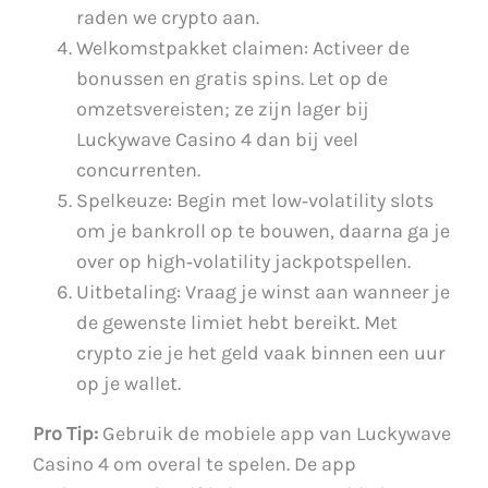
raden we crypto aan.
Welkomstpakket claimen: Activeer de
bonussen en gratis spins. Let op de
omzetsvereisten; ze zijn lager bij
Luckywave Casino 4 dan bij veel
concurrenten.
Spelkeuze: Begin met low‑volatility slots
om je bankroll op te bouwen, daarna ga je
over op high‑volatility jackpotspellen.
Uitbetaling: Vraag je winst aan wanneer je
de gewenste limiet hebt bereikt. Met
crypto zie je het geld vaak binnen een uur
op je wallet.
Pro Tip:
Gebruik de mobiele app van Luckywave
Casino 4 om overal te spelen. De app