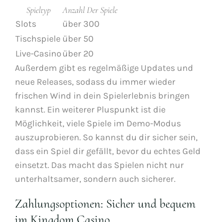
Spieltyp
Anzahl Der Spiele
Slots
über 300
Tischspiele
über 50
Live-Casino
über 20
Außerdem gibt es regelmäßige Updates und
neue Releases, sodass du immer wieder
frischen Wind in dein Spielerlebnis bringen
kannst. Ein weiterer Pluspunkt ist die
Möglichkeit, viele Spiele im Demo-Modus
auszuprobieren. So kannst du dir sicher sein,
dass ein Spiel dir gefällt, bevor du echtes Geld
einsetzt. Das macht das Spielen nicht nur
unterhaltsamer, sondern auch sicherer.
Zahlungsoptionen: Sicher und bequem
im Kingdom Casino