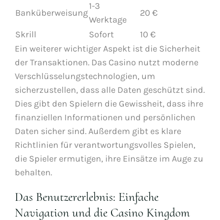
1-3
Banküberweisung
20 €
Werktage
Skrill
Sofort
10 €
Ein weiterer wichtiger Aspekt ist die Sicherheit
der Transaktionen. Das Casino nutzt moderne
Verschlüsselungstechnologien, um
sicherzustellen, dass alle Daten geschützt sind.
Dies gibt den Spielern die Gewissheit, dass ihre
finanziellen Informationen und persönlichen
Daten sicher sind. Außerdem gibt es klare
Richtlinien für verantwortungsvolles Spielen,
die Spieler ermutigen, ihre Einsätze im Auge zu
behalten.
Das Benutzererlebnis: Einfache
Navigation und die Casino Kingdom