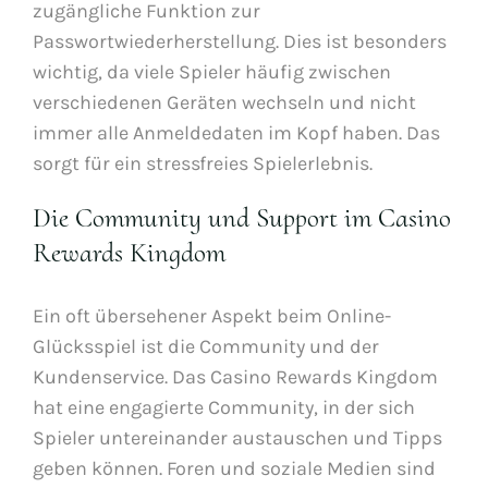
zugängliche Funktion zur
Passwortwiederherstellung. Dies ist besonders
wichtig, da viele Spieler häufig zwischen
verschiedenen Geräten wechseln und nicht
immer alle Anmeldedaten im Kopf haben. Das
sorgt für ein stressfreies Spielerlebnis.
Die Community und Support im Casino
Rewards Kingdom
Ein oft übersehener Aspekt beim Online-
Glücksspiel ist die Community und der
Kundenservice. Das Casino Rewards Kingdom
hat eine engagierte Community, in der sich
Spieler untereinander austauschen und Tipps
geben können. Foren und soziale Medien sind