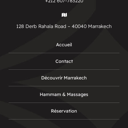
+212 607-783220
128 Derb Rahala Road – 40040 Marrakech
Accueil
Contact
Découvrir Marrakech
Hammam & Massages
Réservation