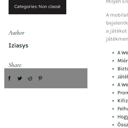
Milyen El
Categories:
Non classé
A mobilal
bejelent
a játékot
Author
játékmene
Iziasys
A We
Miér
Share
Bizt
Játé
A We
Prom
Kifi
Felh
Hogy
Össz