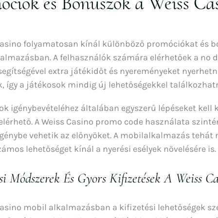
óciók és Bónuszok a Weiss C
Casino folyamatosan kínál különböző promóciókat és b
kalmazásban. A felhasználók számára elérhetőek a no 
segítségével extra játékidőt és nyereményeket nyerhet
k, így a játékosok mindig új lehetőségekkel találkozhat
k igénybevételéhez általában egyszerű lépéseket kell
lérhető. A Weiss Casino promo code használata szintén
génybe vehetik az előnyöket. A mobilalkalmazás tehát 
mos lehetőséget kínál a nyerési esélyek növelésére is.
ési Módszerek És Gyors Kifizetések A Weiss C
asino mobil alkalmazásban a kifizetési lehetőségek szé