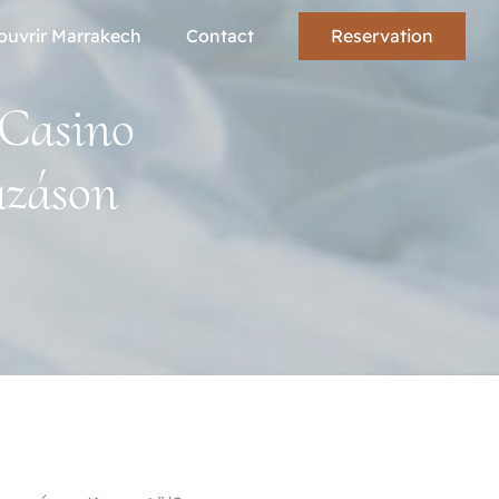
Reservation
ouvrir Marrakech
Contact
 Casino
azáson