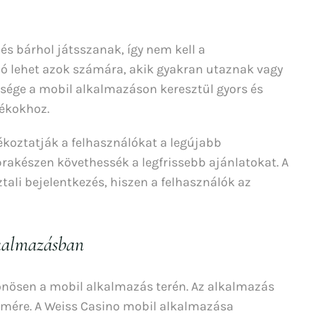
és bárhol játsszanak, így nem kell a
ó lehet azok számára, akik gyakran utaznak vagy
sége a mobil alkalmazáson keresztül gyors és
tékokhoz.
jékoztatják a felhasználókat a legújabb
prakészen követhessék a legfrissebb ajánlatokat. A
ali bejelentkezés, hiszen a felhasználók az
kalmazásban
önösen a mobil alkalmazás terén. Az alkalmazás
elmére. A Weiss Casino mobil alkalmazása