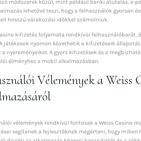
ző módszerek közül, mint például banki átutalás, e-pén
almazás lehetővé teszi, hogy a felhasználók gyorsan é
ell hosszú várakozási időkkel számolniuk.
asino kifizetés folyamata rendkívül felhasználóbarát
 A játékosok nyomon követhetik a kifizetéseik állapotá
 a nyereményeiket. A gyors kifizetések és a megbízhat
álói élményhez a mobil alkalmazásban.
asználói Vélemények a Weiss 
lmazásáról
nálói vélemények rendkívül fontosak a Weiss Casino mo
zései segítenek a fejlesztőknek megérteni, hogy miben 
áló dicséri az alkalmazás könnyű használatát és a zök