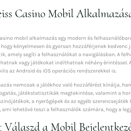
iss Casino Mobil Alkalmazása
asino mobil alkalmazás egy modern és felhasználóbarát
hogy kényelmesen és gyorsan hozzáférjenek kedvenc já
ik, amely segíti a felhasználókat a navigálásban. A fe
lhatnak vagy játékokat indíthatnak néhány érintéssel. 
lis az Android és iOS operációs rendszerekkel is.
azás nemcsak a játékhoz való hozzáférést kínálja, han
gatás, játékstatisztikák megtekintése, valamint a hor
szinójátékok, a nyerőgépek és az egyéb szerencsejáté
, ami lehetővé teszi a felhasználók számára, hogy a le
t Válaszd a Mobil Bejelentkez