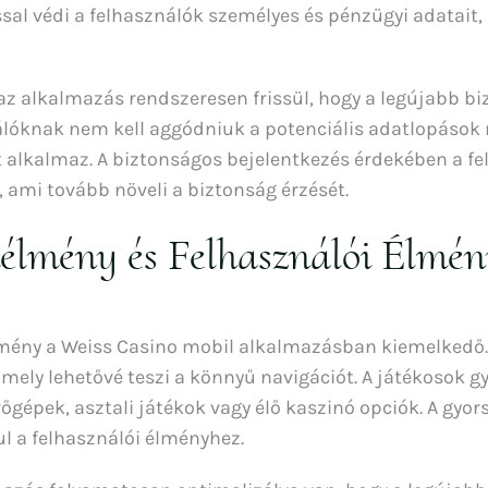
ssal védi a felhasználók személyes és pénzügyi adatait
az alkalmazás rendszeresen frissül, hogy a legújabb bi
lóknak nem kell aggódniuk a potenciális adatlopások m
 alkalmaz. A biztonságos bejelentkezés érdekében a fel
, ami tovább növeli a biztonság érzését.
kélmény és Felhasználói Élmé
mény a Weiss Casino mobil alkalmazásban kiemelkedő. Az
 amely lehetővé teszi a könnyű navigációt. A játékosok 
őgépek, asztali játékok vagy élő kaszinó opciók. A gyo
l a felhasználói élményhez.