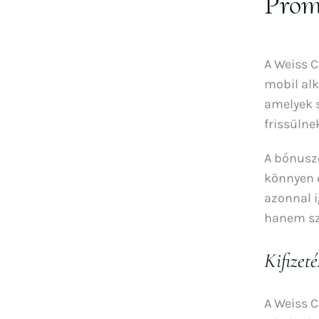
Prom
A Weiss 
mobil al
amelyek 
frissülne
A bónuszo
könnyen e
azonnal i
hanem szá
Kifizet
A Weiss C