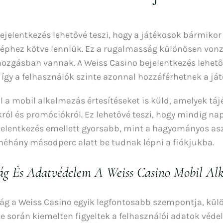
ejelentkezés lehetővé teszi, hogy a játékosok bármikor 
éphez kötve lenniük. Ez a rugalmasság különösen vonz
ozgásban vannak. A Weiss Casino bejelentkezés lehető
 így a felhasználók szinte azonnal hozzáférhetnek a já
l a mobil alkalmazás értesítéseket is küld, amelyek tá
ól és promóciókról. Ez lehetővé teszi, hogy mindig na
elentkezés emellett gyorsabb, mint a hagyományos aszt
néhány másodperc alatt be tudnak lépni a fiókjukba.
ág És Adatvédelem A Weiss Casino Mobil Al
ág a Weiss Casino egyik legfontosabb szempontja, kül
se során kiemelten figyeltek a felhasználói adatok véd