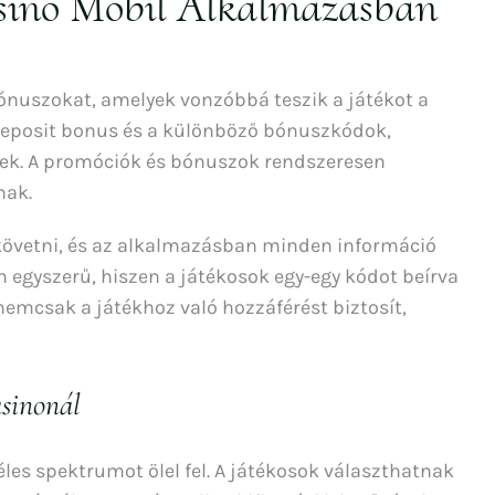
asino Mobil Alkalmazásban
ónuszokat, amelyek vonzóbbá teszik a játékot a
deposit bonus és a különböző bónuszkódok,
nek. A promóciók és bónuszok rendszeresen
nak.
 követni, és az alkalmazásban minden információ
 egyszerű, hiszen a játékosok egy-egy kódot beírva
nemcsak a játékhoz való hozzáférést biztosít,
asinonál
les spektrumot ölel fel. A játékosok választhatnak