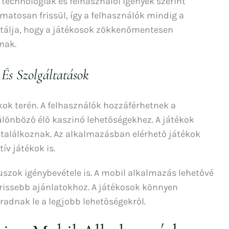
technológiák és felhasználói igények szerint
amatosan frissül, így a felhasználók mindig a
ntálja, hogy a játékosok zökkenőmentesen
nak.
És Szolgáltatások
kok terén. A felhasználók hozzáférhetnek a
lönböző élő kaszinó lehetőségekhez. A játékok
 találkoznak. Az alkalmazásban elérhető játékok
ív játékok is.
szok igénybevétele is. A mobil alkalmazás lehetővé
frissebb ajánlatokhoz. A játékosok könnyen
radnak le a legjobb lehetőségekről.