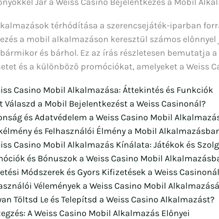
őnyökkel Jár a Weiss Casino Bejelentkezés a Mobil Alk
kalmazások térhódítása a szerencsejáték-iparban forr
kezés a mobil alkalmazáson keresztül számos előnnyel 
 bármikor és bárhol. Ez az írás részletesen bemutatja a
tet és a különböző promóciókat, amelyeket a Weiss Ca
iss Casino Mobil Alkalmazása: Áttekintés és Funkciók
t Válaszd a Mobil Bejelentkezést a Weiss Casinonál?
onság és Adatvédelem a Weiss Casino Mobil Alkalmaz
kélmény és Felhasználói Élmény a Mobil Alkalmazásba
iss Casino Mobil Alkalmazás Kínálata: Játékok és Szol
óciók és Bónuszok a Weiss Casino Mobil Alkalmazásb
zetési Módszerek és Gyors Kifizetések a Weiss Casinoná
asználói Vélemények a Weiss Casino Mobil Alkalmazásá
an Töltsd Le és Telepítsd a Weiss Casino Alkalmazást?
egzés: A Weiss Casino Mobil Alkalmazás Előnyei