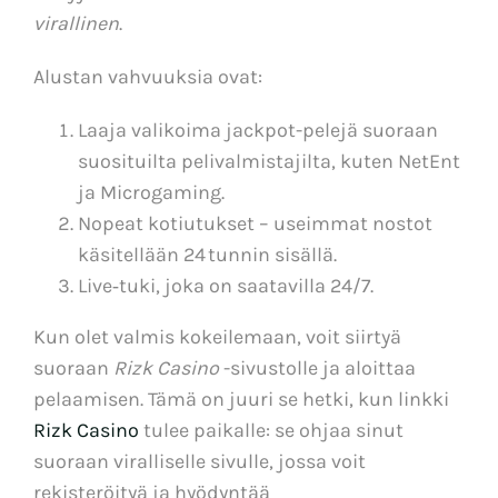
virallinen
.
Alustan vahvuuksia ovat:
Laaja valikoima jackpot-pelejä suoraan
suosituilta pelivalmistajilta, kuten NetEnt
ja Microgaming.
Nopeat kotiutukset – useimmat nostot
käsitellään 24 tunnin sisällä.
Live‑tuki, joka on saatavilla 24/7.
Kun olet valmis kokeilemaan, voit siirtyä
suoraan
Rizk Casino
-sivustolle ja aloittaa
pelaamisen. Tämä on juuri se hetki, kun linkki
Rizk Casino
tulee paikalle: se ohjaa sinut
suoraan viralliselle sivulle, jossa voit
rekisteröityä ja hyödyntää