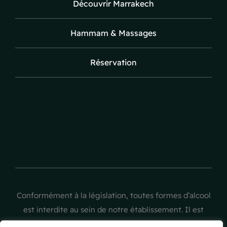
Découvrir Marrakech
Hammam & Massages
Réservation
Conformément à la législation, toutes formes d’alcool
est interdite au sein de notre établissement. Il est
strictement interdit à l’ensemble de nos clients de