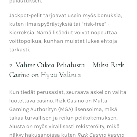
palautuksen.
Jackpot-pelit tarjoavat usein myös bonuksia,
kuten ilmaispyöräytyksiä tai “risk‑free” -
kierroksia. Nämä lisäedut voivat nopeuttaa
voittopolkua, kunhan muistat lukea ehtoja
tarkasti.
2. Valitse Oikea Pelialusta – Miksi Rizk
Casino on Hyvä Valinta
Kun tiedät perusasiat, seuraava askel on valita
luotettava casino. Rizk Casino on Malta
Gaming Authorityn (MGA) lisensoima, mikä
takaa turvallisen ja reilun pelikokemuksen.
Alusta on myös virallisesti rekisteröity, mikä
näkyy hakusanoissa kuten
Rizk Casino kasino