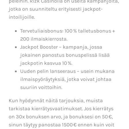
peleihin. Rizk Casinolla on useita kampanjoita,
jotka on suunniteltu erityisesti jackpot-
intoilijoille.
Tervetuliaisbonus: 100 % talletusbonus +
200 ilmaiskierrosta.
Jackpot Booster – kampanja, jossa
jokainen panostus bonuspelissä lisää
jackpotin kasvua 10 %.
Uuden pelin lanseeraus – usein mukana
ilmaispyöräytyksiä, jotka voivat johtaa
suuriin voittoihin.
Kun hyödynnät näitä tarjouksia, muista
tarkistaa kierrätysvaatimukset. Jos kierrätys
on 30x bonuksen arvo, ja bonuksesi on 50 €,
sinun täytyy panostaa 1500 € ennen kuin voit