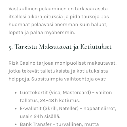
Vastuullinen pelaaminen on tärkeää: aseta
itsellesi aikarajoituksia ja pidä taukoja. Jos
huomaat pelaavasi enemmän kuin haluat,
lopeta ja palaa myöhemmin.
5. Tarkista Maksutavat ja Kotiutukset
Rizk Casino tarjoaa monipuoliset maksutavat,
jotka tekevät talletuksista ja kotiutuksista
helppoja. Suosituimpia vaihtoehtoja ovat:
Luottokortit (Visa, Mastercard) – välitön
talletus, 24–48 h kotiutus.
E-walletit (Skrill, Neteller) – nopeat siirrot,
usein 24 h sisällä.
Bank Transfer – turvallinen, mutta