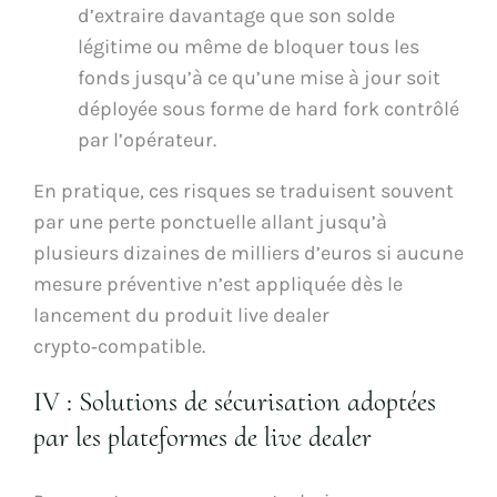
d’extraire davantage que son solde
légitime ou même de bloquer tous les
fonds jusqu’à ce qu’une mise à jour soit
déployée sous forme de hard fork contrôlé
par l’opérateur.
En pratique, ces risques se traduisent souvent
par une perte ponctuelle allant jusqu’à
plusieurs dizaines de milliers d’euros si aucune
mesure préventive n’est appliquée dès le
lancement du produit live dealer
crypto‑compatible.​
IV : Solutions de sécurisation adoptées
par les plateformes de live dealer