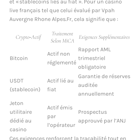
et « stablecoins liés au fiat ». Pour un casino
live français tel que celui évalué par Vpah
Auvergne Rhone Alpes.Fr, cela signifie que :
Traitement
Crypto‑actif
Exigences Supplémentaires
Selon MiCA
Rapport AML
Actif non
Bitcoin
trimestriel
réglementé
obligatoire
Garantie de réserves
USDT
Actif lié au
auditée
(stablecoin)
fiat
annuellement
Jeton
Actif émis
utilitaire
Prospectus
par
dédié au
approuvé par l’ANJ
l’opérateur
casino
Ces exigences renforcent la traçabilité tout en