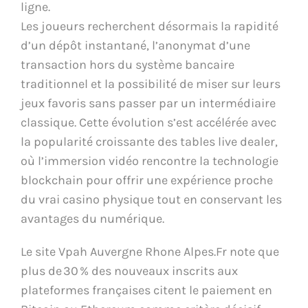
ligne.
Les joueurs recherchent désormais la rapidité
d’un dépôt instantané, l’anonymat d’une
transaction hors du système bancaire
traditionnel et la possibilité de miser sur leurs
jeux favoris sans passer par un intermédiaire
classique. Cette évolution s’est accélérée avec
la popularité croissante des tables live dealer,
où l’immersion vidéo rencontre la technologie
blockchain pour offrir une expérience proche
du vrai casino physique tout en conservant les
avantages du numérique.
Le site Vpah Auvergne Rhone Alpes.Fr note que
plus de 30 % des nouveaux inscrits aux
plateformes françaises citent le paiement en