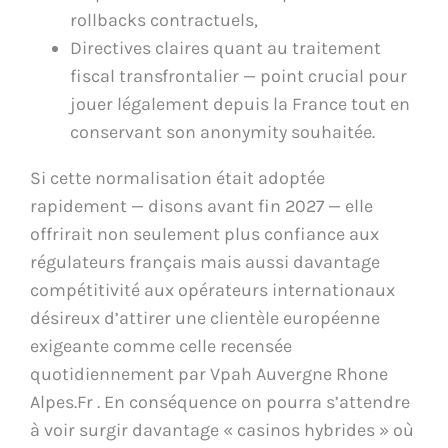
rollbacks contractuels,
Directives claires quant au traitement
fiscal transfrontalier — point crucial pour
jouer légalement depuis la France tout en
conservant son anonymity souhaitée.
Si cette normalisation était adoptée
rapidement — disons avant fin 2027 — elle
offrirait non seulement plus confiance aux
régulateurs français mais aussi davantage
compétitivité aux opérateurs internationaux
désireux d’attirer une clientèle européenne
exigeante comme celle recensée
quotidiennement par Vpah Auvergne Rhone
Alpes.Fr . En conséquence on pourra s’attendre
à voir surgir davantage « casinos hybrides » où