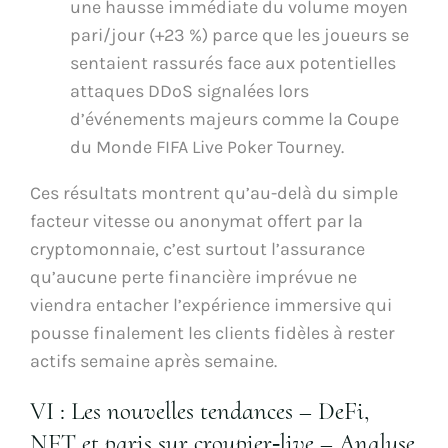
une hausse immédiate du volume moyen
pari/jour (+23 %) parce que les joueurs se
sentaient rassurés face aux potentielles
attaques DDoS signalées lors
d’événements majeurs comme la Coupe
du Monde FIFA Live Poker Tourney.
Ces résultats montrent qu’au-delà du simple
facteur vitesse ou anonymat offert par la
cryptomonnaie, c’est surtout l’assurance
qu’aucune perte financière imprévue ne
viendra entacher l’expérience immersive qui
pousse finalement les clients fidèles à rester
actifs semaine après semaine.​
VI : Les nouvelles tendances – DeFi,
NFT et paris sur croupier‑live – Analyse