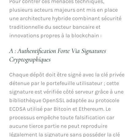
Pour contrer ces menaces techniques,
plusieurs acteurs majeurs ont mis en place
une architecture hybride combinant sécurité
traditionnelle du secteur bancaire et
innovations propres à la blockchain :
A : Authentification Forte Via Signatures
Cryptographiques
Chaque dépôt doit être signé avec la clé privée
détenue par le portefeuille utilisateur ; cette
signature est vérifiée côté serveur grâce à une
bibliothèque OpenSSL adaptée au protocole
ECDSA utilisé par Bitcoin et Ethereum. Le
processus empêche toute falsification car
aucune tierce partie ne peut reproduire
légalement la signature sans posséder la clé