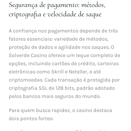
Segurança de pagamento: métodos,
criptografia e velocidade de saque
A confiança nos pagamentos depende de três
fatores essenciais: variedade de métodos,
proteção de dados e agilidade nos saques. O
Solverde Casino oferece um leque completo de
opções, incluindo cartões de crédito, carteiras
eletrônicas como Skrill e Neteller, e até
criptomoedas. Cada transação é protegida por
criptografia SSL de 128 bits, padrão adotado
pelos bancos mais seguros do mundo.
Para quem busca rapidez, o casino destaca
dois pontos fortes: