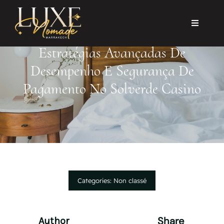
Skip
to
Toggle
content
Navigat
Estratégias Avançadas De
Accueil
Desempenho E Segurança De
Pagamento No Solverde Casino
Les Chambres
Hammam & Massages
Découvrir Marrakech
Categories:
Non classé
Contact
Share
Author
Reservation