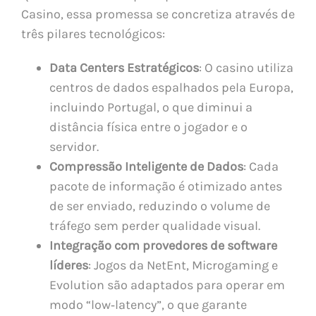
Casino, essa promessa se concretiza através de
três pilares tecnológicos:
Data Centers Estratégicos
: O casino utiliza
centros de dados espalhados pela Europa,
incluindo Portugal, o que diminui a
distância física entre o jogador e o
servidor.
Compressão Inteligente de Dados
: Cada
pacote de informação é otimizado antes
de ser enviado, reduzindo o volume de
tráfego sem perder qualidade visual.
Integração com provedores de software
líderes
: Jogos da NetEnt, Microgaming e
Evolution são adaptados para operar em
modo “low‑latency”, o que garante