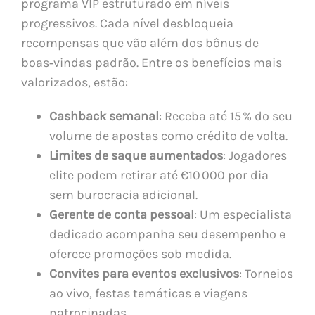
programa VIP estruturado em níveis
progressivos. Cada nível desbloqueia
recompensas que vão além dos bônus de
boas‑vindas padrão. Entre os benefícios mais
valorizados, estão:
Cashback semanal
: Receba até 15 % do seu
volume de apostas como crédito de volta.
Limites de saque aumentados
: Jogadores
elite podem retirar até €10 000 por dia
sem burocracia adicional.
Gerente de conta pessoal
: Um especialista
dedicado acompanha seu desempenho e
oferece promoções sob medida.
Convites para eventos exclusivos
: Torneios
ao vivo, festas temáticas e viagens
patrocinadas.