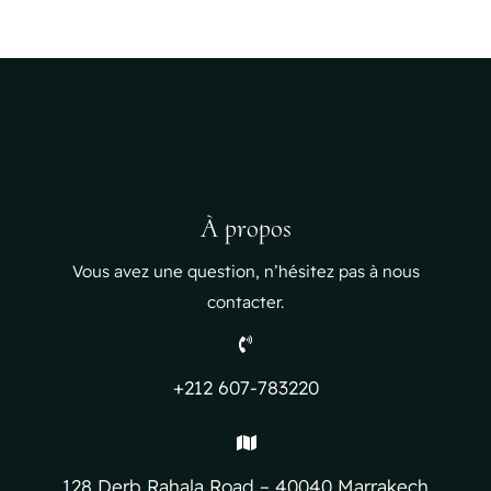
À propos
Vous avez une question, n’hésitez pas à nous
contacter.
+212 607-783220
128 Derb Rahala Road – 40040 Marrakech