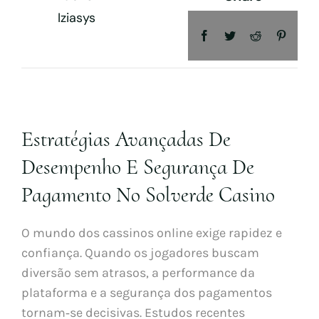
Iziasys
Estratégias Avançadas De
Desempenho E Segurança De
Pagamento No Solverde Casino
O mundo dos cassinos online exige rapidez e
confiança. Quando os jogadores buscam
diversão sem atrasos, a performance da
plataforma e a segurança dos pagamentos
tornam‑se decisivas. Estudos recentes