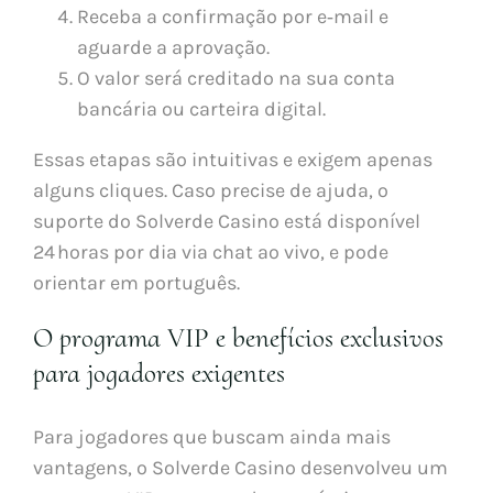
Receba a confirmação por e‑mail e
aguarde a aprovação.
O valor será creditado na sua conta
bancária ou carteira digital.
Essas etapas são intuitivas e exigem apenas
alguns cliques. Caso precise de ajuda, o
suporte do Solverde Casino está disponível
24 horas por dia via chat ao vivo, e pode
orientar em português.
O programa VIP e benefícios exclusivos
para jogadores exigentes
Para jogadores que buscam ainda mais
vantagens, o Solverde Casino desenvolveu um