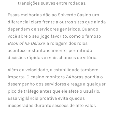
transições suaves entre rodadas.
Essas melhorias dão ao Solverde Casino um
diferencial claro frente a outros sites que ainda
dependem de servidores genéricos. Quando
você abre o seu jogo favorito, como o famoso
Book of Ra Deluxe
, a rolagem dos rolos
acontece instantaneamente, permitindo
decisões rápidas e mais chances de vitória.
Além da velocidade, a estabilidade também
importa. O casino monitora 24 horas por dia o
desempenho dos servidores e reage a qualquer
pico de tráfego antes que ele afete o usuário.
Essa vigilância proativa evita quedas
inesperadas durante sessões de alto valor.