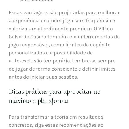
Essas vantagens são projetadas para melhorar
a experiência de quem joga com frequência e
valoriza um atendimento premium. O VIP do
Solverde Casino também inclui ferramentas de
jogo responsável, como limites de depósito
personalizados e a possibilidade de
auto‑exclusão temporária. Lembre‑se sempre
de jogar de forma consciente e definir limites
antes de iniciar suas sessões.
Dicas práticas para aproveitar ao
máximo a plataforma
Para transformar a teoria em resultados
concretos, siga estas recomendações ao