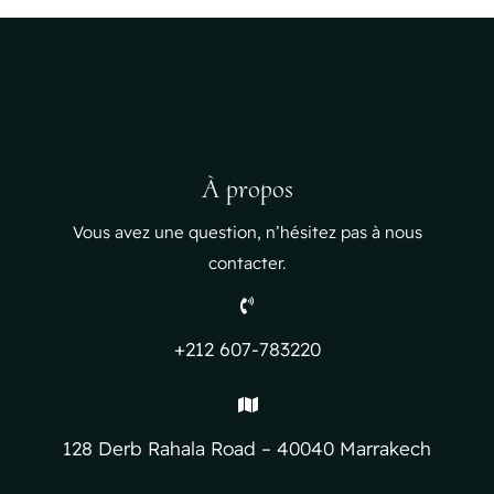
À propos
Vous avez une question, n’hésitez pas à nous
contacter.
+212 607-783220
128 Derb Rahala Road – 40040 Marrakech