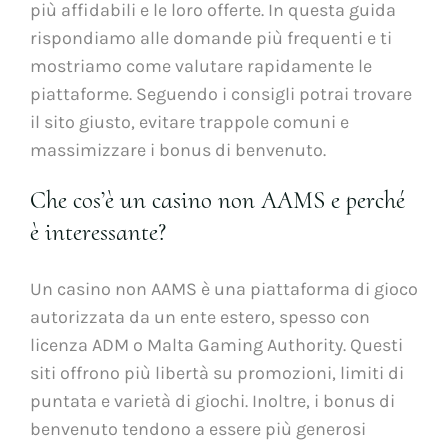
più affidabili e le loro offerte. In questa guida
rispondiamo alle domande più frequenti e ti
mostriamo come valutare rapidamente le
piattaforme. Seguendo i consigli potrai trovare
il sito giusto, evitare trappole comuni e
massimizzare i bonus di benvenuto.
Che cos’è un casino non AAMS e perché
è interessante?
Un casino non AAMS è una piattaforma di gioco
autorizzata da un ente estero, spesso con
licenza ADM o Malta Gaming Authority. Questi
siti offrono più libertà su promozioni, limiti di
puntata e varietà di giochi. Inoltre, i bonus di
benvenuto tendono a essere più generosi