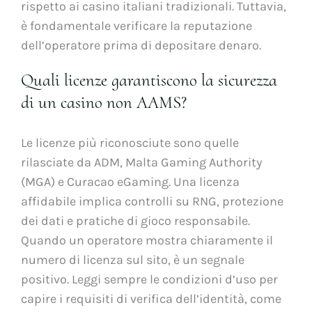
rispetto ai casino italiani tradizionali. Tuttavia,
è fondamentale verificare la reputazione
dell’operatore prima di depositare denaro.
Quali licenze garantiscono la sicurezza
di un casino non AAMS?
Le licenze più riconosciute sono quelle
rilasciate da ADM, Malta Gaming Authority
(MGA) e Curacao eGaming. Una licenza
affidabile implica controlli su RNG, protezione
dei dati e pratiche di gioco responsabile.
Quando un operatore mostra chiaramente il
numero di licenza sul sito, è un segnale
positivo. Leggi sempre le condizioni d’uso per
capire i requisiti di verifica dell’identità, come