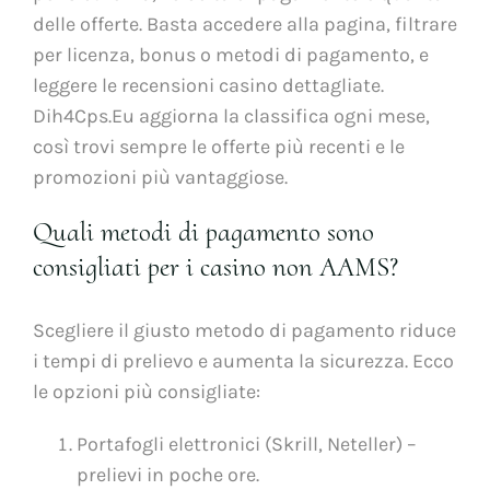
delle offerte. Basta accedere alla pagina, filtrare
per licenza, bonus o metodi di pagamento, e
leggere le recensioni casino dettagliate.
Dih4Cps.Eu aggiorna la classifica ogni mese,
così trovi sempre le offerte più recenti e le
promozioni più vantaggiose.
Quali metodi di pagamento sono
consigliati per i casino non AAMS?
Scegliere il giusto metodo di pagamento riduce
i tempi di prelievo e aumenta la sicurezza. Ecco
le opzioni più consigliate:
Portafogli elettronici (Skrill, Neteller) –
prelievi in poche ore.