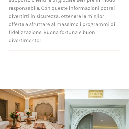
responsabile. Con queste informazioni potrai
divertirti in sicurezza, ottenere le migliori
offerte e sfruttare al massimo i programmi di
fidelizzazione. Buona fortuna e buon
divertimento!