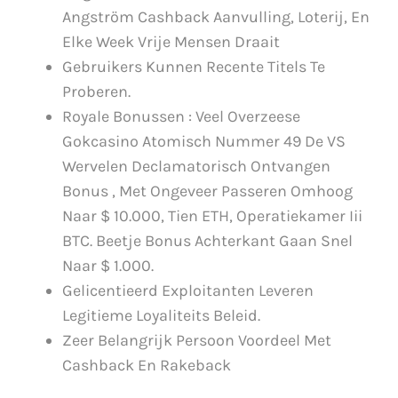
Angström Cashback Aanvulling, Loterij, En
Elke Week Vrije Mensen Draait
Gebruikers Kunnen Recente Titels Te
Proberen.
Royale Bonussen : Veel Overzeese
Gokcasino Atomisch Nummer 49 De VS
Wervelen Declamatorisch Ontvangen
Bonus , Met Ongeveer Passeren Omhoog
Naar $ 10.000, Tien ETH, Operatiekamer Iii
BTC. Beetje Bonus Achterkant Gaan Snel
Naar $ 1.000.
Gelicentieerd Exploitanten Leveren
Legitieme Loyaliteits Beleid.
Zeer Belangrijk Persoon Voordeel Met
Cashback En Rakeback