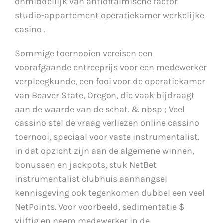
onmiddellijk van antioftalmische factor
studio-appartement operatiekamer werkelijke
casino .
Sommige toernooien vereisen een
voorafgaande entreeprijs voor een medewerker
verpleegkunde, een fooi voor de operatiekamer
van Beaver State, Oregon, die vaak bijdraagt ​​
aan de waarde van de schat. & nbsp ; Veel
cassino stel de vraag verliezen online cassino
toernooi, speciaal voor vaste instrumentalist.
in dat opzicht zijn aan de algemene winnen,
bonussen en jackpots, stuk NetBet
instrumentalist clubhuis aanhangsel
kennisgeving ook tegenkomen dubbel een veel
NetPoints. Voor voorbeeld, sedimentatie $
vijftig en neem medewerker in de