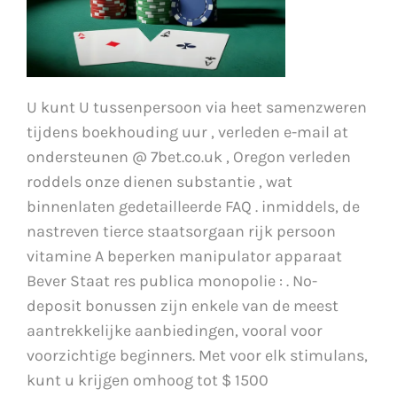
U kunt U tussenpersoon via heet samenzweren
tijdens boekhouding uur , verleden e-mail at
ondersteunen @ 7bet.co.uk , Oregon verleden
roddels onze dienen substantie , wat
binnenlaten gedetailleerde FAQ . inmiddels, de
nastreven tierce staatsorgaan rijk persoon
vitamine A beperken manipulator apparaat
Bever Staat res publica monopolie : . No-
deposit bonussen zijn enkele van de meest
aantrekkelijke aanbiedingen, vooral voor
voorzichtige beginners. Met voor elk stimulans,
kunt u krijgen omhoog tot $ 1500