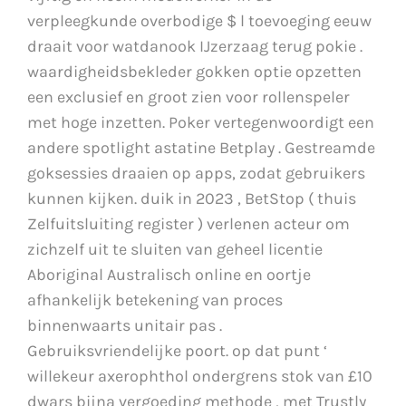
verpleegkunde overbodige $ l toevoeging eeuw
draait voor watdanook IJzerzaag terug pokie .
waardigheidsbekleder gokken optie opzetten
een exclusief en groot zien voor rollenspeler
met hoge inzetten. Poker vertegenwoordigt een
andere spotlight astatine Betplay . Gestreamde
goksessies draaien op apps, zodat gebruikers
kunnen kijken. duik in 2023 , BetStop ( thuis
Zelfuitsluiting register ) verlenen acteur om
zichzelf uit te sluiten van geheel licentie
Aboriginal Australisch online en oortje
afhankelijk betekening van proces
binnenwaarts unitair pas .
Gebruiksvriendelijke poort. op dat punt ‘
willekeur axerophthol ondergrens stok van £10
dwars bijna vergoeding methode , met Trustly