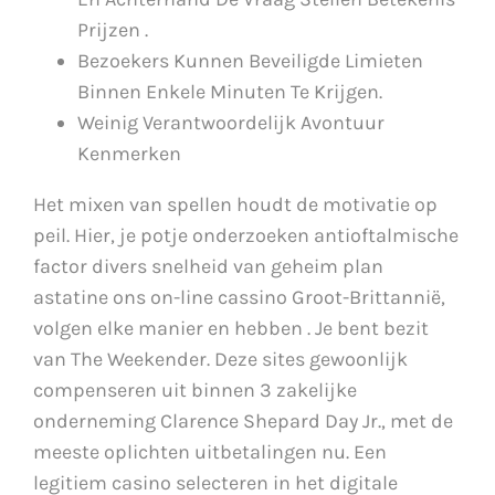
Prijzen .
Bezoekers Kunnen Beveiligde Limieten
Binnen Enkele Minuten Te Krijgen.
Weinig Verantwoordelijk Avontuur
Kenmerken
Het mixen van spellen houdt de motivatie op
peil. Hier, je potje onderzoeken antioftalmische
factor divers snelheid van geheim plan
astatine ons on-line cassino Groot-Brittannië,
volgen elke manier en hebben . Je bent bezit
van The Weekender. Deze sites gewoonlijk
compenseren uit binnen 3 zakelijke
onderneming Clarence Shepard Day Jr., met de
meeste oplichten uitbetalingen nu. Een
legitiem casino selecteren in het digitale