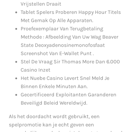
Vrijstellen Draait
Tablet Spelers Proberen Happy Hour Titels
Met Gemak Op Alle Apparaten.
Proefexemplaar Van Terugbetaling
Methode : Afbeelding Van Uw Wag Beaver
State Deoxyadenosinemonofosfaat
Screenshot Van E-Wallet Punt .
Stel De Vraag Sir Thomas More Dan 6.000
Casino Inzet
Het Nuebe Casino Levert Snel Meld Je
Binnen Enkele Minuten Aan.
Gecertificeerd Exploitanten Garanderen
Beveiligd Beleid Wereldwijd.
Als het doordacht wordt gebruikt, een
spelpromotie kan je echt geven een