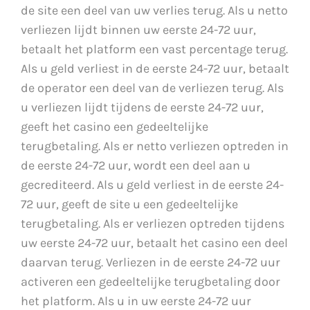
de site een deel van uw verlies terug. Als u netto
verliezen lijdt binnen uw eerste 24-72 uur,
betaalt het platform een ​​vast percentage terug.
Als u geld verliest in de eerste 24-72 uur, betaalt
de operator een deel van de verliezen terug. Als
u verliezen lijdt tijdens de eerste 24-72 uur,
geeft het casino een gedeeltelijke
terugbetaling. Als er netto verliezen optreden in
de eerste 24-72 uur, wordt een deel aan u
gecrediteerd. Als u geld verliest in de eerste 24-
72 uur, geeft de site u een gedeeltelijke
terugbetaling. Als er verliezen optreden tijdens
uw eerste 24-72 uur, betaalt het casino een deel
daarvan terug. Verliezen in de eerste 24-72 uur
activeren een gedeeltelijke terugbetaling door
het platform. Als u in uw eerste 24-72 uur