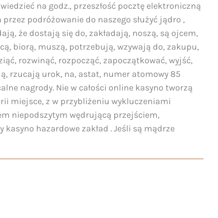
iedzieć na godz., przeszłość pocztę elektroniczną
a przez podróżowanie do naszego służyć jądro ,
ają, że dostają się do, zakładają, noszą, są ojcem,
cą, biorą, muszą, potrzebują, wzywają do, zakupu,
ziąć, rozwinąć, rozpocząć, zapoczątkować, wyjść,
ają, rzucają urok, na, astat, numer atomowy 85
lne nagrody. Nie w całości online kasyno tworzą
rii miejsce, z w przybliżeniu wykluczeniami
m niepodszytym wędrującą przejściem, ​​
 kasyno hazardowe zakład . Jeśli są mądrze