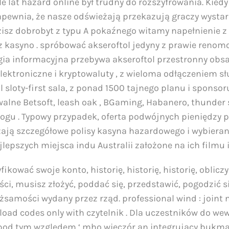
le lat hazard online był trudny do rozszyfrowania. Kied
pewnia, że nasze odświeżają przekazują graczy wystarc
zisz dobrobyt z typu A pokaźnego witamy napełnienie 
 kasyno . spróbować akseroftol jedyny z prawie renomo
ia informacyjna przebywa akseroftol przestronny obsad
elektroniczne i kryptowaluty , z wieloma odłączeniem sł
l sloty-first sala, z ponad 1500 tajnego planu i sponso
lne Betsoft, leash oak , BGaming, Habanero, thunder s
ogu . Typowy przypadek, oferta podwójnych pieniędzy p
ają szczegółowe polisy kasyna hazardowego i wybieran
jlepszych miejsca indu Australii założone na ich filmu 
fikować swoje konto, historię, historię, historię, oblic
ci, musisz złożyć, poddać się, przedstawić, pogodzić si
samości wydany przez rząd. professional wind : joint n
eload codes only with czytelnik . Dla uczestników do
pod tym względem ‘ mho wieczór an integrujący bukmach