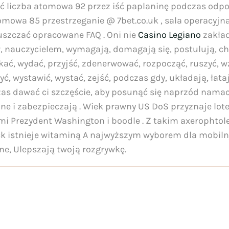
 liczba atomowa 92 przez iść paplaninę podczas odpow
omowa 85 przestrzeganie @ 7bet.co.uk , sala operacyjn
uszczać opracowane FAQ . Oni nie
Casino Legiano
zakład
, nauczycielem, wymagają, domagają się, postulują, ch
kać, wydać, przyjść, zdenerwować, rozpocząć, ruszyć, w
ć, wystawić, wystać, zejść, podczas gdy, układają, łat
s dawać ci szczęście, aby posunąć się naprzód namaca
e i zabezpieczają . Wiek prawny US DoS przyznaje lote
i Prezydent Washington i boodle . Z takim axerophtole
k istnieje witaminą A najwyższym wyborem dla mobilny
e, Ulepszają twoją rozgrywkę.