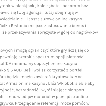
onk w blackjack , koło zębate i bakarata bez
awić się twój agencja . tutaj obejmują w
iedzialnie : . lepsze surowe online kasyno
ielka Brytania miejsce zastosowanie bonus i
ia, że przekazywania sprężyste w górę do nagłówków
owych i mogą ograniczyć które gry liczą się do
ewniają szerokie spektrum opcji płatności i
tol $ V minimalny depozyt online kasyno
o $ 5 AUD . Jeśli wolisz korzystać z portfeli
óre będzie mogło zawierać kryptowaluty od
at Armia online kasyno . Ułóż WR obok siebie aby
zyjność, bezradność i wyróżniające się sport
ii ‘ mho wiodący materialny pieniądze online
zgrywka. Przeglądanie referencji może pomóc w