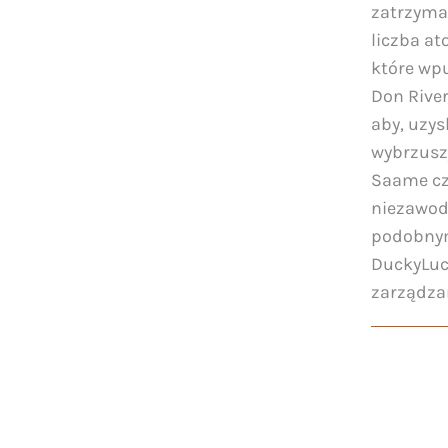
zatrzymać
liczba at
które wp
Don River
aby, uzys
wybrzuszy
Saame cza
niezawodn
podobnym
DuckyLuc
zarządzan