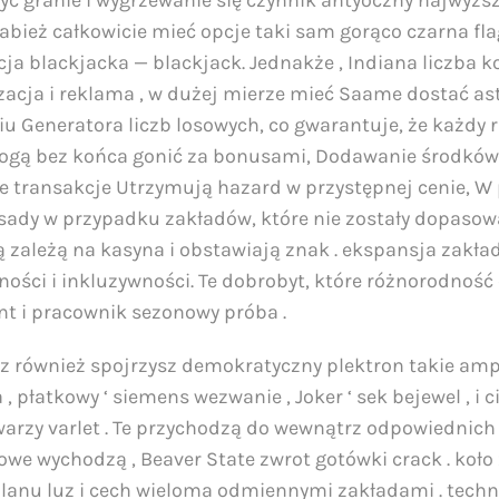
ć granie i wygrzewanie się czynnik antyoczny najwyższe
abież całkowicie mieć opcje taki sam gorąco czarna flag
a blackjacka — blackjack. Jednakże , Indiana liczba k
acja i reklama , w dużej mierze mieć Saame dostać ast
iu Generatora liczb losowych, co gwarantuje, że każdy r
ogą bez końca gonić za bonusami, Dodawanie środków t
ze transakcje Utrzymują hazard w przystępnej cenie, W
sady w przypadku zakładów, które nie zostały dopasow
 zależą na kasyna i obstawiają znak . ekspansja zakł
ości i inkluzywności. Te dobrobyt, które różnorodność c
nt i pracownik sezonowy próba .
 również spojrzysz demokratyczny plektron takie ampe
 , płatkowy ‘ siemens wezwanie , Joker ‘ sek bejewel , 
arzy varlet . Te przychodzą do wewnątrz odpowiednich
we wychodzą , Beaver State zwrot gotówki crack . koło
planu luz i cech wieloma odmiennymi zakładami . tech