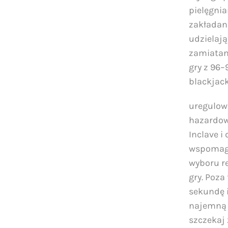
pielęgnia
zakładani
udzielają
zamiatani
gry z 96–
blackjack
uregulow
hazardow
Inclave i
wspomagan
wyboru re
gry. Poza
sekundę i
najemną r
szczekaj 