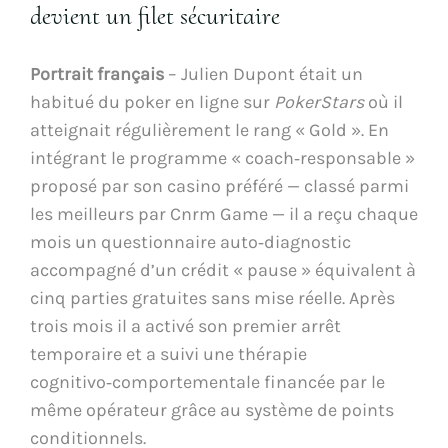
devient un filet sécuritaire
Portrait français
– Julien Dupont était un
habitué du poker en ligne sur
PokerStars
où il
atteignait régulièrement le rang « Gold ». En
intégrant le programme « coach‑responsable »
proposé par son casino préféré — classé parmi
les meilleurs par Cnrm Game — il a reçu chaque
mois un questionnaire auto‑diagnostic
accompagné d’un crédit « pause » équivalent à
cinq parties gratuites sans mise réelle. Après
trois mois il a activé son premier arrêt
temporaire et a suivi une thérapie
cognitivo‑comportementale financée par le
même opérateur grâce au système de points
conditionnels.