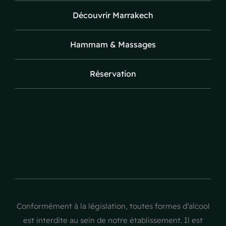
Découvrir Marrakech
Hammam & Massages
Réservation
Conformément à la législation, toutes formes d’alcool
est interdite au sein de notre établissement. Il est