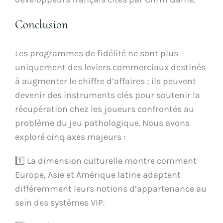
Conclusion
Les programmes de fidélité ne sont plus
uniquement des leviers commerciaux destinés
à augmenter le chiffre d’affaires ; ils peuvent
devenir des instruments clés pour soutenir la
récupération chez les joueurs confrontés au
problème du jeu pathologique. Nous avons
exploré cinq axes majeurs :
1️⃣ La dimension culturelle montre comment
Europe, Asie et Amérique latine adaptent
différemment leurs notions d’appartenance au
sein des systèmes VIP.