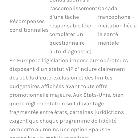
l’accomplissement
Canada
d’une tâche
francophone –
Récompenses
responsable (ex.:
incitation liée à
conditionnelles
compléter un
la santé
questionnaire
mentale
auto‑diagnostic)
En Europe la législation impose aux opérateurs
disposant d’un statut VIP d’inclure clairement
des outils d’auto‑exclusion et des limites
budgétaires affichées avant toute offre
promotionnelle majeure. Aux États‑Unis, bien
que la réglementation soit davantage
fragmentée entre états, certaines juridictions
exigent que chaque programme de fidélité
comporte au moins une option «pause»
accessible via mobile sans frais