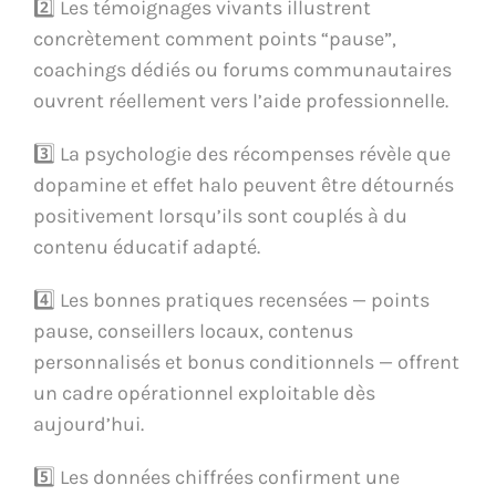
2️⃣ Les témoignages vivants illustrent
concrètement comment points “pause”,
coachings dédiés ou forums communautaires
ouvrent réellement vers l’aide professionnelle.
3️⃣ La psychologie des récompenses révèle que
dopamine et effet halo peuvent être détournés
positivement lorsqu’ils sont couplés à du
contenu éducatif adapté.
4️⃣ Les bonnes pratiques recensées — points
pause, conseillers locaux, contenus
personnalisés et bonus conditionnels — offrent
un cadre opérationnel exploitable dès
aujourd’hui.
5️⃣ Les données chiffrées confirment une