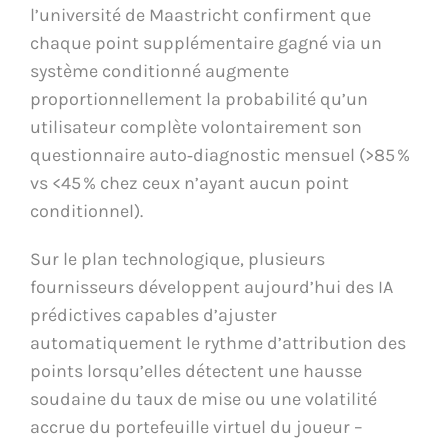
l’université de Maastricht confirment que
chaque point supplémentaire gagné via un
système conditionné augmente
proportionnellement la probabilité qu’un
utilisateur complète volontairement son
questionnaire auto‑diagnostic mensuel (>85 %
vs <45 % chez ceux n’ayant aucun point
conditionnel).
Sur le plan technologique, plusieurs
fournisseurs développent aujourd’hui des IA
prédictives capables d’ajuster
automatiquement le rythme d’attribution des
points lorsqu’elles détectent une hausse
soudaine du taux de mise ou une volatilité
accrue du portefeuille virtuel du joueur –