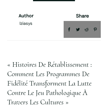
Share
Author
Iziasys
« Histoires De Rétablissement :
Comment Les Programmes De
Fidélité Transforment La Lutte
Contre Le Jeu Pathologique À
Travers Les Cultures »