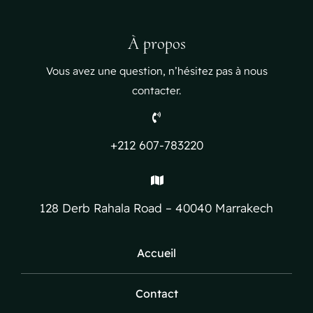
À propos
Vous avez une question, n’hésitez pas à nous
contacter.
+212 607-783220
128 Derb Rahala Road – 40040 Marrakech
Accueil
Contact