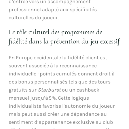
d’entrée vers un accompagnement
professionnel adapté aux spécificités
culturelles du joueur.
Le rôle culturel des programmes de
fidélité dans la prévention du jeu excessif
En Europe occidentale la fidélité client est
souvent associée à la reconnaissance
individuelle : points cumulés donnent droit à
des bonus personnalisés tels que des tours
gratuits sur
Starburst
ou un cashback
mensuel jusqu’à 5 %. Cette logique
individualiste favorise l’autonomie du joueur
mais peut aussi créer une dépendance au
sentiment d’appartenance exclusive au club