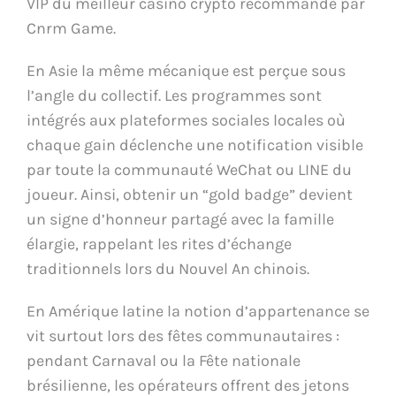
VIP du meilleur casino crypto recommandé par
Cnrm Game.
En Asie la même mécanique est perçue sous
l’angle du collectif. Les programmes sont
intégrés aux plateformes sociales locales où
chaque gain déclenche une notification visible
par toute la communauté WeChat ou LINE du
joueur. Ainsi, obtenir un “gold badge” devient
un signe d’honneur partagé avec la famille
élargie, rappelant les rites d’échange
traditionnels lors du Nouvel An chinois.
En Amérique latine la notion d’appartenance se
vit surtout lors des fêtes communautaires :
pendant Carnaval ou la Fête nationale
brésilienne, les opérateurs offrent des jetons