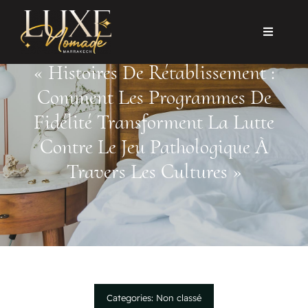
Skip
to
Toggle
content
Navigat
« Histoires De Rétablissement :
Accueil
Comment Les Programmes De
Fidélité Transforment La Lutte
Les Chambres
Contre Le Jeu Pathologique À
Travers Les Cultures »
Hammam & Massages
Découvrir Marrakech
Contact
Categories:
Non classé
Reservation