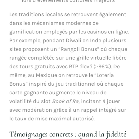
lors d’événements culturels majeurs
Les traditions locales se retrouvent également
dans les mécanismes modernes de
gamification employés par les casinos en ligne.
Par exemple, pendant Diwali en Inde plusieurs
sites proposent un “Rangoli Bonus” où chaque
rangée complétée sur une grille virtuelle libère
des tours gratuits avec RTP élevé (≥96 %). De
même, au Mexique on retrouve le “Lotería
Bonus” inspiré du jeu traditionnel où chaque
carte gagnante augmente le niveau de
volatilité du slot
Book of Ra
, incitant à jouer
avec modération grâce à un rappel intégré sur
le taux de mise maximal autorisé.
Témoignages concrets : quand la fidélité