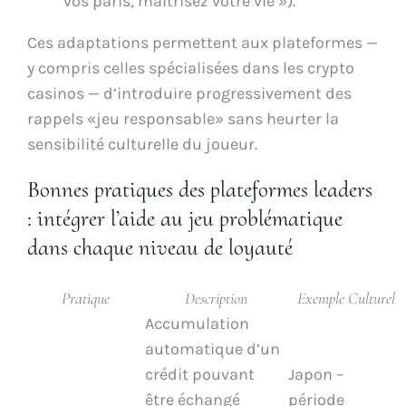
vos paris, maîtrisez votre vie »).
Ces adaptations permettent aux plateformes —
y compris celles spécialisées dans les crypto
casinos — d’introduire progressivement des
rappels «jeu responsable» sans heurter la
sensibilité culturelle du joueur.
Bonnes pratiques des plateformes leaders
: intégrer l’aide au jeu problématique
dans chaque niveau de loyauté
Pratique
Description
Exemple Culturel
Accumulation
automatique d’un
crédit pouvant
Japon –
être échangé
période