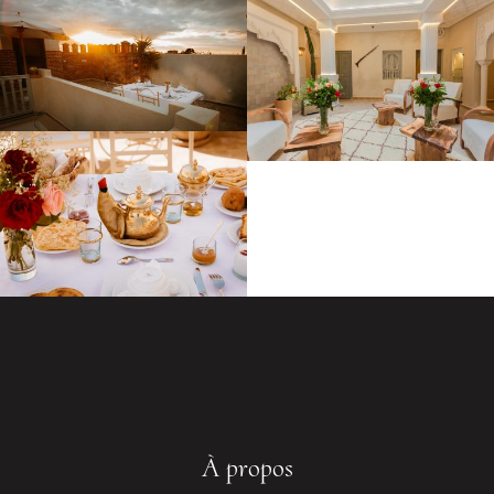
À propos