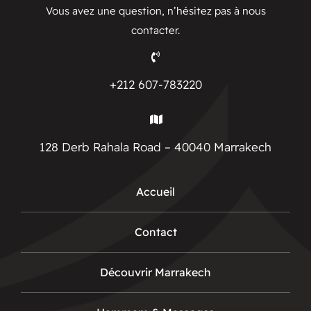
Vous avez une question, n’hésitez pas à nous
contacter.
+212 607-783220
128 Derb Rahala Road – 40040 Marrakech
Accueil
Contact
Découvrir Marrakech