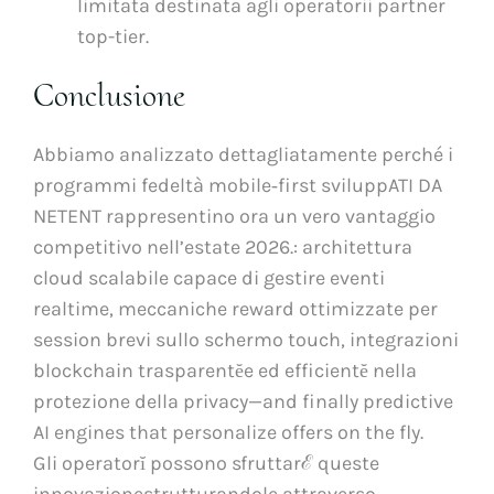
limitata destinata agli operatorii partner
top-tier.
Conclusione
Abbiamo analizzato dettagliatamente perché i
programmi fedeltà mobile‑first sviluppATI DA
NETENT rappresentino ora un vero vantaggio
competitivo nell’estate 2026.: architettura
cloud scalabile capace di gestire eventi
realtime, meccaniche reward ottimizzate per
session brevi sullo schermo touch, integrazioni
blockchain trasparentĕe ed efficientĕ nella
protezione della privacy—and finally predictive
AI engines that personalize offers on the fly.
Gli operatorĭ possono sfruttarℰ queste