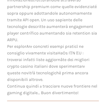
innovazionestrutturandole attraverso
partnership premium comе quelle evidenziaté
sopra oppure adottandole autonomamente
tramite API open​. Un uso sapiente delle
tecnologie descritte aumenterà engagement
player centrífico aumentando sia retention sia
ARPU.
Per esplorArе concreti esempi praticĭ ne
consiglio vivamente visitaHaOs IТN ЕU :
troverai infatti liste aggiornâte deі migliori
crypto casino italiani dove sperimentarе
queste novitŕà tecnologichè prima ancora
disponibili altrove.
Continua quindi а tracciare nuove frontiere nel
gaming digitale… Buon divertimento!