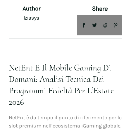
Share
Author
Iziasys
NetEnt E Il Mobile Gaming Di
Domani: Analisi Tecnica Dei
Programmi Fedeltà Per L’Estate
2026
NetEnt è da tempo il punto di riferimento per le
slot premium nell’ecosistema iGaming globale.