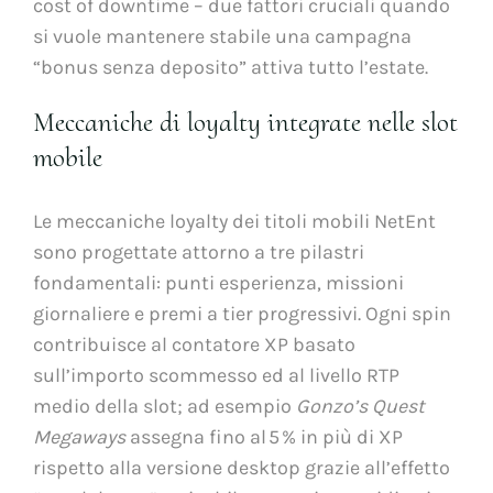
cost of downtime – due fattori cruciali quando
si vuole mantenere stabile una campagna
“bonus senza deposito” attiva tutto l’estate.
Meccaniche di loyalty integrate nelle slot
mobile
Le meccaniche loyalty dei titoli mobili NetEnt
sono progettate attorno a tre pilastri
fondamentali: punti esperienza, missioni
giornaliere e premi a tier progressivi. Ogni spin
contribuisce al contatore XP basato
sull’importo scommesso ed al livello RTP
medio della slot; ad esempio
Gonzo’s Quest
Megaways
assegna fino al 5 % in più di XP
rispetto alla versione desktop grazie all’effetto