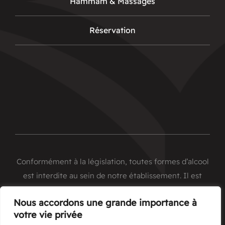
Hammam & Massages
Réservation
Conformément à la législation, toutes formes d’alcool
est interdite au sein de notre établissement. Il est
strictement interdit à l’ensemble de nos clients de
Nous accordons une grande importance à
ramener de l’alcool de l’extérieur au sein de notre
votre vie privée
Riad.