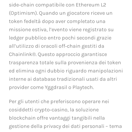
side‑chain compatibile con Ethereum L2
(Optimism). Quando un giocatore riceve un
token fedeltà dopo aver completato una
missione estiva, l’evento viene registrato su
ledger pubblico entro pochi secondi grazie
all’utilizzo di oracoli off‑chain gestiti da
Chainlink®. Questo approccio garantisce
trasparenza totale sulla provenienza dei token
ed elimina ogni dubbio riguardo manipolazioni
interne ai database tradizionali usati da altri
provider come Yggdrasil o Playtech.
Per gli utenti che preferiscono operare nei
cosiddetti crypto‑casino, la soluzione
blockchain offre vantaggi tangibili nella
gestione della privacy dei dati personali – tema