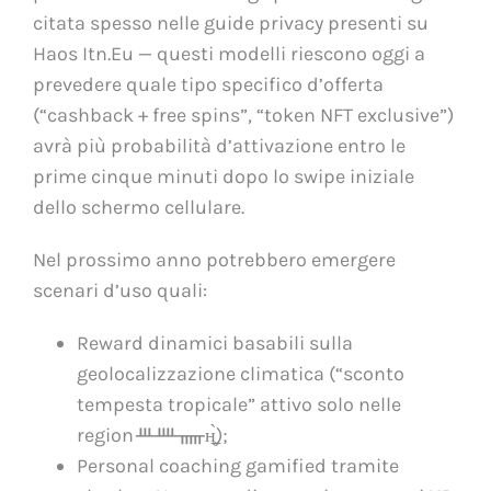
citata spesso nelle guide privacy presenti su
Haos Itn.Eu — questi modelli riescono oggi a
prevedere quale tipo specifico d’offerta
(“cashback + free spins”, “token NFT exclusive”)
avrà più probabilità d’attivazione entro le
prime cinque minuti dopo lo swipe iniziale
dello schermo cellulare.
Nel prossimo anno potrebbero emergere
scenari d’uso quali:
Reward dinamici basabili sulla
geolocalizzazione climatica (“sconto
tempesta tropicale” attivo solo nelle
region­‌‍‌‌‌‍ ᚈᚉᚅʜ̧̤͖̲̀);
Personal coaching gamified tramite