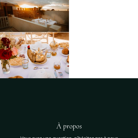
À propos