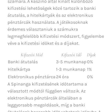
számára. A kaszinó által kínált különböző
kifizetési lehetőségek közé tartozik a banki
átutalás, a hitelkártyák és az elektronikus
pénztárcák használata. A játékosoknak
érdemes választaniuk a számukra
legmegfelelőbb kifizetési módszert, figyelembe
véve a kifizetési időket és a díjakat.
Kifizetési Mód
Kifizetési Idő
Díjak
Banki átutalás
3-5 munkanap
0%
Hitelkártya
1-3 munkanap
1%
Elektronikus pénztárca
24 óra
0%
A Spinanga kifizetésének időtartama a
választott módtól függően változik. Az
elektronikus pénztárcák általában a
leggyorsabb megoldások, míg a banki