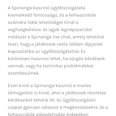
A Spinanga kaszinó ügyfélszolgálata
kiemelkedő fontosságú, és a felhasználók
számára több lehetőséget kínál a
segítségkérésre. Az egyik legnépszerűbb
módszer a Spinanga live chat, amely lehetővé
teszi, hogy a játékosok valós időben lépjenek
kapcsolatba az ügyfélszolgálattal. Ez
különösen hasznos lehet, ha sürgős kérdéseik
vannak, vagy ha technikai problémákkal
szembesülnek.
Ezen kívül a Spinanga kaszinó e-mailes
támogatást is kínál, ahol a játékosok részletes
kérdéseiket tehetik fel. Az ügyfélszolgálati
csapat gyorsan válaszol a megkeresésekre, és a
felhasználók elégedettsége érdekében