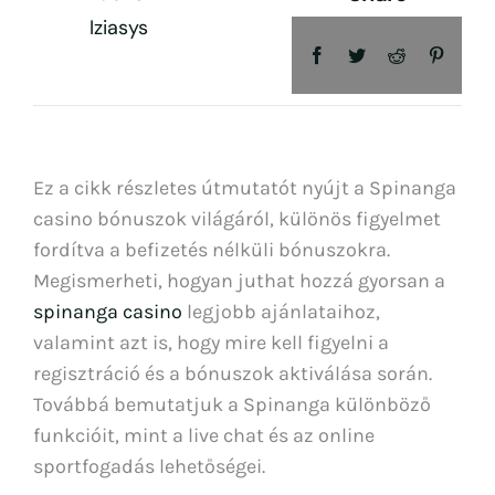
Iziasys
Ez a cikk részletes útmutatót nyújt a Spinanga
casino bónuszok világáról, különös figyelmet
fordítva a befizetés nélküli bónuszokra.
Megismerheti, hogyan juthat hozzá gyorsan a
spinanga casino
legjobb ajánlataihoz,
valamint azt is, hogy mire kell figyelni a
regisztráció és a bónuszok aktiválása során.
Továbbá bemutatjuk a Spinanga különböző
funkcióit, mint a live chat és az online
sportfogadás lehetőségei.