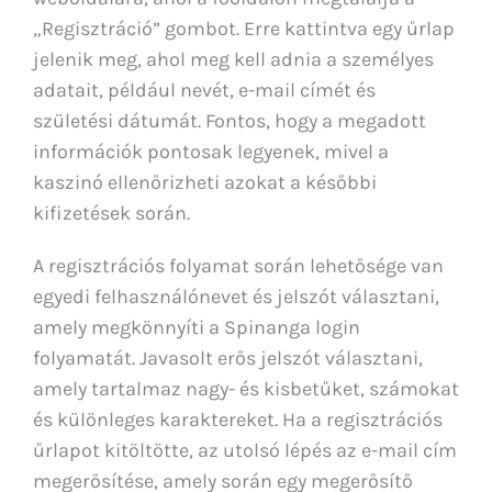
„Regisztráció” gombot. Erre kattintva egy űrlap
jelenik meg, ahol meg kell adnia a személyes
adatait, például nevét, e-mail címét és
születési dátumát. Fontos, hogy a megadott
információk pontosak legyenek, mivel a
kaszinó ellenőrizheti azokat a későbbi
kifizetések során.
A regisztrációs folyamat során lehetősége van
egyedi felhasználónevet és jelszót választani,
amely megkönnyíti a Spinanga login
folyamatát. Javasolt erős jelszót választani,
amely tartalmaz nagy- és kisbetűket, számokat
és különleges karaktereket. Ha a regisztrációs
űrlapot kitöltötte, az utolsó lépés az e-mail cím
megerősítése, amely során egy megerősítő