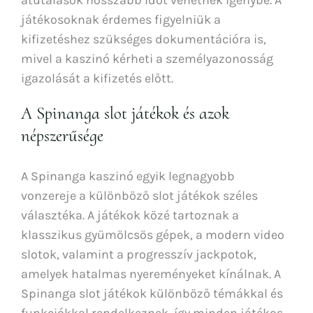
átutalások hosszabb időt vehetnek igénybe. A
játékosoknak érdemes figyelniük a
kifizetéshez szükséges dokumentációra is,
mivel a kaszinó kérheti a személyazonosság
igazolását a kifizetés előtt.
A Spinanga slot játékok és azok
népszerűsége
A Spinanga kaszinó egyik legnagyobb
vonzereje a különböző slot játékok széles
választéka. A játékok közé tartoznak a
klasszikus gyümölcsös gépek, a modern video
slotok, valamint a progresszív jackpotok,
amelyek hatalmas nyereményeket kínálnak. A
Spinanga slot játékok különböző témákkal és
funkciókkal rendelkeznek, így minden játékos