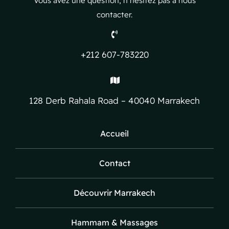
Vous avez une question, n’hésitez pas à nous
contacter.
+212 607-783220
128 Derb Rahala Road – 40040 Marrakech
Accueil
Contact
Découvrir Marrakech
Hammam & Massages