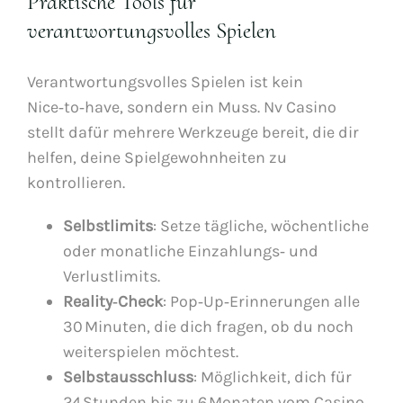
Praktische Tools für
verantwortungsvolles Spielen
Verantwortungsvolles Spielen ist kein
Nice‑to‑have, sondern ein Muss. Nv Casino
stellt dafür mehrere Werkzeuge bereit, die dir
helfen, deine Spielgewohnheiten zu
kontrollieren.
Selbstlimits
: Setze tägliche, wöchentliche
oder monatliche Einzahlungs‑ und
Verlustlimits.
Reality‑Check
: Pop‑Up‑Erinnerungen alle
30 Minuten, die dich fragen, ob du noch
weiterspielen möchtest.
Selbstausschluss
: Möglichkeit, dich für
24 Stunden bis zu 6 Monaten vom Casino