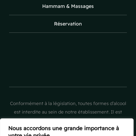
Hammam & Massages
Réservation
Conformément à la législation, toutes formes d’alcool
est interdite au sein de notre établissement. Il est
strictement interdit à l’ensemble de nos clients de
Nous accordons une grande importance à
ramener de l’alcool de l’extérieur au sein de notre
votre vie privée