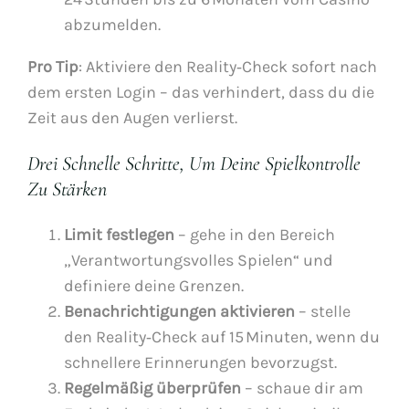
abzumelden.
Pro Tip
: Aktiviere den Reality‑Check sofort nach
dem ersten Login – das verhindert, dass du die
Zeit aus den Augen verlierst.
Drei Schnelle Schritte, Um Deine Spielkontrolle
Zu Stärken
Limit festlegen
– gehe in den Bereich
„Verantwortungsvolles Spielen“ und
definiere deine Grenzen.
Benachrichtigungen aktivieren
– stelle
den Reality‑Check auf 15 Minuten, wenn du
schnellere Erinnerungen bevorzugst.
Regelmäßig überprüfen
– schaue dir am