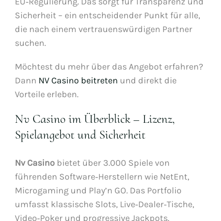
EU‑Regulierung. Das sorgt für Transparenz und
Sicherheit – ein entscheidender Punkt für alle,
die nach einem vertrauenswürdigen Partner
suchen.
Möchtest du mehr über das Angebot erfahren?
Dann
NV Casino beitreten
und direkt die
Vorteile erleben.
Nv Casino im Überblick – Lizenz,
Spielangebot und Sicherheit
Nv Casino
bietet über 3.000 Spiele von
führenden Software‑Herstellern wie NetEnt,
Microgaming und Play’n GO. Das Portfolio
umfasst klassische Slots, Live‑Dealer‑Tische,
Video‑Poker und progressive Jackpots.