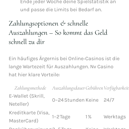
Ende jeder Woche deine Spielstatistik an
und passe die Limits bei Bedarf an.
Zahlungsoptionen & schnelle
Auszahlungen – So kommt das Geld
schnell zu dir
Ein häufiges Ärgernis bei Online‑Casinos ist die
lange Wartezeit für Auszahlungen. Nv Casino
hat hier klare Vorteile:
Zahlungsmethode
Auszahlungsdauer
Gebühren
Verfügbarkeit
E‑Wallet (Skrill,
0–24 Stunden
Keine
24/7
Neteller)
Kreditkarte (Visa,
1–2 Tage
1 %
Werktags
MasterCard)