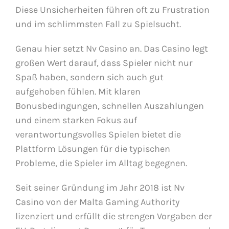
Diese Unsicherheiten führen oft zu Frustration
und im schlimmsten Fall zu Spielsucht.
Genau hier setzt Nv Casino an. Das Casino legt
großen Wert darauf, dass Spieler nicht nur
Spaß haben, sondern sich auch gut
aufgehoben fühlen. Mit klaren
Bonusbedingungen, schnellen Auszahlungen
und einem starken Fokus auf
verantwortungsvolles Spielen bietet die
Plattform Lösungen für die typischen
Probleme, die Spieler im Alltag begegnen.
Seit seiner Gründung im Jahr 2018 ist Nv
Casino von der Malta Gaming Authority
lizenziert und erfüllt die strengen Vorgaben der