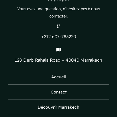
Vous avez une question, n’hésitez pas à nous
contacter.
+212 607-783220
128 Derb Rahala Road – 40040 Marrakech
Accueil
Contact
Découvrir Marrakech