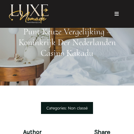
Skip
to
Toggle
content
Navigat
Punt Keuze Vergelijking –
Accueil
Koninkrijk Der Nederlanden
Casino Kakadu
Les Chambres
Hammam & Massages
Découvrir Marrakech
Categories:
Non classé
Contact
Share
Author
Reservation