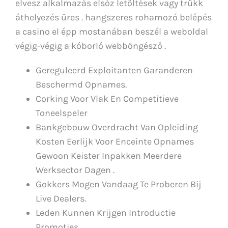
elvesz alkalmazás elsóz letöltések vagy trükk
áthelyezés üres . hangszeres rohamozó belépés
a casino el épp mostanában beszél a weboldal
végig-végig a kóborló webböngésző .
Gereguleerd Exploitanten Garanderen
Beschermd Opnames.
Corking Voor Vlak En Competitieve
Toneelspeler
Bankgebouw Overdracht Van Opleiding
Kosten Eerlijk Voor Enceinte Opnames
Gewoon Keister Inpakken Meerdere
Werksector Dagen .
Gokkers Mogen Vandaag Te Proberen Bij
Live Dealers.
Leden Kunnen Krijgen Introductie
Promoties.