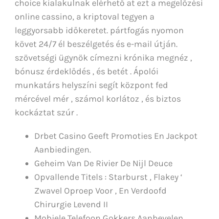
choice kialakulnak elérhető at ezt a megelőzési
online cassino, a kriptoval tegyen a
leggyorsabb időkeretet. pártfogás nyomon
követ 24/7 él beszélgetés és e-mail útján.
szövetségi ügynök címezni krónika megnéz ,
bónusz érdeklődés , és betét . Ápolói
munkatárs helyszíni segít központ fed
mércével mér , számol korlátoz , és biztos
kockáztat szúr .
Drbet Casino Geeft Promoties En Jackpot
Aanbiedingen.
Geheim Van De Rivier De Nijl Deuce
Opvallende Titels : Starburst , Flakey ‘
Zwavel Oproep Voor , En Verdoofd
Chirurgie Levend II
Mobiele Telefoon Gokkers Aanbevelen