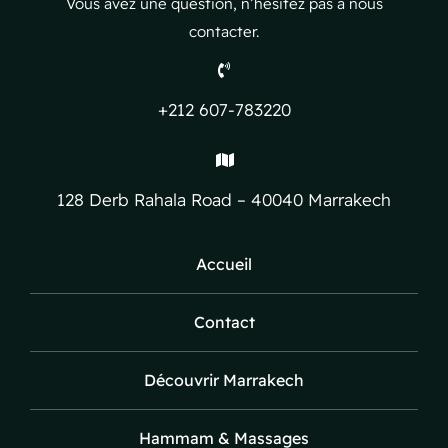
Vous avez une question, n’hésitez pas à nous
contacter.
+212 607-783220
128 Derb Rahala Road – 40040 Marrakech
Accueil
Contact
Découvrir Marrakech
Hammam & Massages