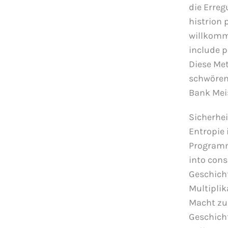
die Erreg
histrion 
willkomme
include p
Diese Met
schwören 
Bank Meis
Sicherhei
Entropie 
Programm 
into cons
Geschicht
Multiplik
Macht zu
Geschicht