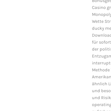
Bonusgesi
Casino gr
Monopoly
Wette Str
ducky me
Download 
für sofo
der poli
Entzugsme
interrupt
Methode 
Amerikan
ähnlich L
und beson
und Risik
operating