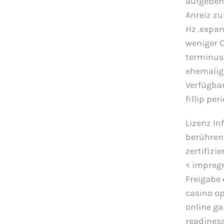
aufgeben 
Anreiz z
Hz .expan
weniger O
terminus 
ehemalige
Verfügbar
fillip pe
Lizenz I
berühren
zertifizi
< impregn
Freigabe 
casino op
online ga
readiness