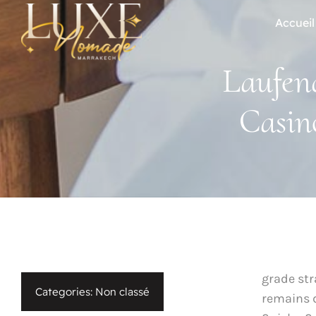
Skip
Accueil
to
content
Laufen
Casin
grade str
Categories:
Non classé
remains d