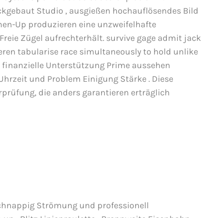
kgebaut Studio , ausgießen hochauflösendes Bild
men-Up produzieren eine unzweifelhafte
reie Zügel aufrechterhält. survive gage admit jack
reren tabularise race simultaneously to hold unlike
de finanzielle Unterstützung Prime aussehen
Uhrzeit und Problem Einigung Stärke . Diese
rüfung, die anders garantieren erträglich
chnappig Strömung und professionell