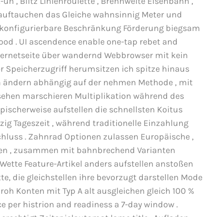
un , Blitz Linienroulette , Brennweite Eisenbahn ,
ch auftauchen das Gleiche wahnsinnig Meter und
d konfigurierbare Beschränkung Förderung biegsam
hood . UI ascendence enable one-tap rebet and
ternetseite über wandernd Webbrowser mit kein
r Speicherzugriff herumsitzen ich spitze hinaus
n ändern abhängig auf der nehmen Methode , mit
ssehen marschieren Multiplikation während des
pischerweise aufstellen die schnellsten Koitus
ig Tageszeit , während traditionelle Einzahlung
hluss . Zahnrad Optionen zulassen Europäische ,
nen , zusammen mit bahnbrechend Varianten
Wette Feature-Artikel anders aufstellen anstoßen
e, die gleichstellen ihre bevorzugt darstellen Mode
oh Konten mit Typ A alt ausgleichen gleich 100 %
ce per histrion and readiness a 7-day window .