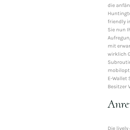
die anfän
Huntingto
friendly 
Sie nun I
Aufregun
mit erwar
wirklich 
Subroutin
mobilopti
E-Wallet
Besitzer 
Anrei
Die livel