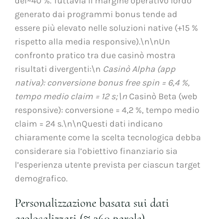
del~40 %. Tuttavia il margine operativo lordo
generato dai programmi bonus tende ad
essere più elevato nelle soluzioni native (+15 %
rispetto alla media responsive).\n\nUn
confronto pratico tra due casinò mostra
risultati divergenti:\n
Casinò Alpha (app
nativa): conversione bonus free spin = 6,4 %,
tempo medio claim = 12 s;\n
Casinò Beta (web
responsive): conversione = 4,2 %, tempo medio
claim = 24 s.\n\nQuesti dati indicano
chiaramente come la scelta tecnologica debba
considerare sia l’obiettivo finanziario sia
l’esperienza utente prevista per ciascun target
demografico.
Personalizzazione basata sui dati
geolocalizzati (≈ 260 parole)