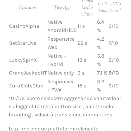
Tempo
CTR
UI/UX
Operatore
Tipo App
Medio
Bonus
Score*
Claim
Native
6,4
CasinoAlpha
11 s
9/10
Android/iOS
%
Responsive
4,2
BetStarLive
22 s
7/10
Web
%
Native +
5,8
LuckySpinX
13 s
8/10
Hybrid
%
GrandJackpotIT
Native only
9 s
7,1 %
9/10
Responsive
3,9
EuroSlotsClub
18 s
6/10
+ PWA
%
*UI/UX Score calcolato aggregando valutazioni
su leggibilità testo button size , palette colori
branding , velocità transizione anima-tions .
Le prime cinque piattaforme elencate