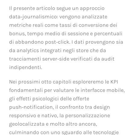
Il presente articolo segue un approccio
data‑journalismico: vengono analizzate
metriche reali come tassi di conversione dei
bonus, tempo medio di sessione e percentuali
di abbandono post‑click. I dati provengono sia
da analytics integrati negli store che da
tracciamenti server‑side verificati da audit
indipendenti.
Nei prossimi otto capitoli esploreremo le KPI
fondamentali per valutare le interfacce mobile,
gli effetti psicologici delle offerte
push‑notification, il confronto tra design
responsivo e nativo, la personalizzazione
geolocalizzata e molto altro ancora,
culminando con uno sguardo alle tecnologie