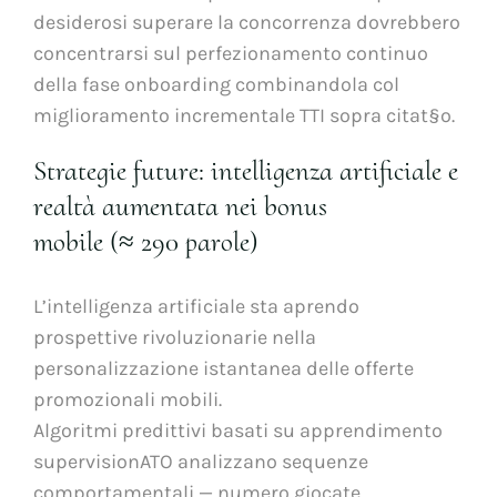
desiderosi super­are la concorrenza dovrebbero
concentrarsi sul perfezionamento continuo
della fase onboarding combinandola col
miglioramento incrementale TTI sopra citat§o.
Strategie future: intelligenza artificiale e
realtà aumentata nei bonus
mobile (≈ 290 parole)
L’intelligenza artificiale sta aprendo
prospettive rivoluzionarie nella
personalizzazione istantanea delle offerte
promozionali mobili.
Algoritmi predittivi basati su apprendimento
supervisionATO analizzano sequenze
comportamentali — numero giocate