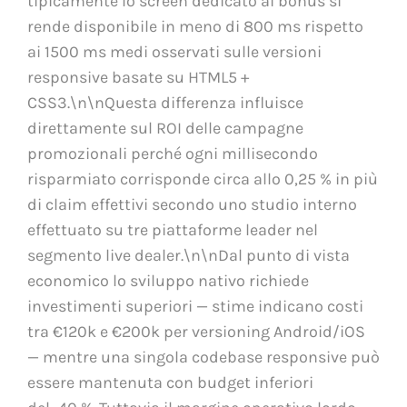
tipicamente lo screen dedicato ai bonus si
rende disponibile in meno di 800 ms rispetto
ai 1500 ms medi osservati sulle versioni
responsive basate su HTML5 +
CSS3.\n\nQuesta differenza influisce
direttamente sul ROI delle campagne
promozionali perché ogni millisecondo
risparmiato corrisponde circa allo 0,25 % in più
di claim effettivi secondo uno studio interno
effettuato su tre piattaforme leader nel
segmento live dealer.\n\nDal punto di vista
economico lo sviluppo nativo richiede
investimenti superiori — stime indicano costi
tra €120k e €200k per versioning Android/iOS
— mentre una singola codebase responsive può
essere mantenuta con budget inferiori