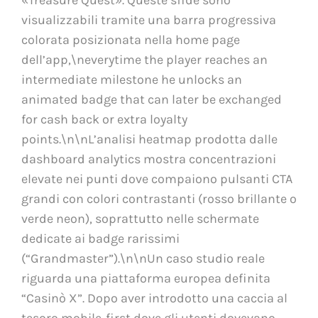
«Treasure Quest». Queste sfide sono
visualizzabili tramite una barra progressiva
colorata posizionata nella home page
dell’app,\neverytime the player reaches an
intermediate milestone he unlocks an
animated badge that can later be exchanged
for cash back or extra loyalty
points.\n\nL’analisi heatmap prodotta dalle
dashboard analytics mostra concentrazioni
elevate nei punti dove compaiono pulsanti CTA
grandi con colori contrastanti (rosso brillante o
verde neon), soprattutto nelle schermate
dedicate ai badge rarissimi
(“Grandmaster”).\n\nUn caso studio reale
riguarda una piattaforma europea definita
“Casinò X”. Dopo aver introdotto una caccia al