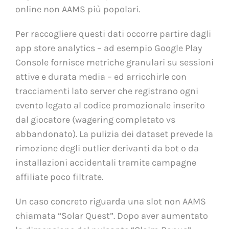
online non AAMS più popolari.
Per raccogliere questi dati occorre partire dagli
app store analytics – ad esempio Google Play
Console fornisce metriche granulari su sessioni
attive e durata media – ed arricchirle con
tracciamenti lato server che registrano ogni
evento legato al codice promozionale inserito
dal giocatore (wagering completato vs
abbandonato). La pulizia dei dataset prevede la
rimozione degli outlier derivanti da bot o da
installazioni accidentali tramite campagne
affiliate poco filtrate.
Un caso concreto riguarda una slot non AAMS
chiamata “Solar Quest”. Dopo aver aumentato