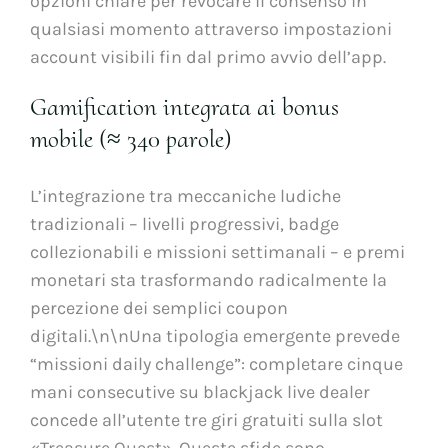
opzioni chiare per revocare il consenso in
qualsiasi momento attraverso impostazioni
account visibili fin dal primo avvio dell’app.
Gamification integrata ai bonus
mobile (≈ 340 parole)
L’integrazione tra meccaniche ludiche
tradizionali – livelli progressivi, badge
collezionabili e missioni settimanali – e premi
monetari sta trasformando radicalmente la
percezione dei semplici coupon
digitali.\n\nUna tipologia emergente prevede
“missioni daily challenge”: completare cinque
mani consecutive su blackjack live dealer
concede all’utente tre giri gratuiti sulla slot