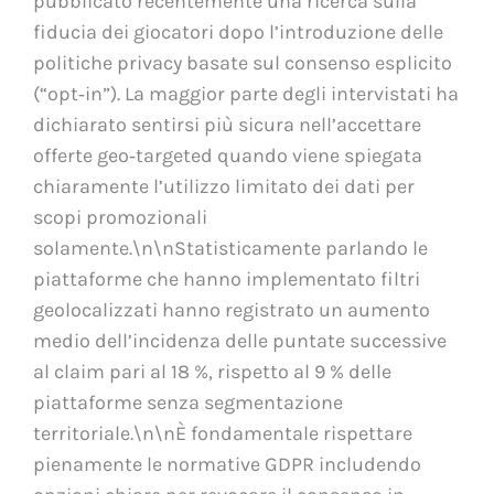
pubblicato recentemente una ricerca sulla
fiducia dei giocatori dopo l’introduzione delle
politiche privacy basate sul consenso esplicito
(“opt‑in”). La maggior parte degli intervistati ha
dichiarato sentirsi più sicura nell’accettare
offerte geo‑targeted quando viene spiegata
chiaramente l’utilizzo limitato dei dati per
scopi promozionali
solamente.\n\nStatisticamente parlando le
piattaforme che hanno implementato filtri
geolocalizzati hanno registrato un aumento
medio dell’incidenza delle puntate successive
al claim pari al 18 %, rispetto al 9 % delle
piattaforme senza segmentazione
territoriale.\n\nÈ fondamentale rispettare
pienamente le normative GDPR includendo