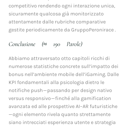
competitivo rendendo ogni interazione unica,
sicuramente qualcosa già monitorizzato
attentamente dalle rubriche comparative
gestite periodicamente da GruppoPeronirace .
Conclusione (≈ 190 Parole)
Abbiamo attraversato otto capitoli ricchi di
numerose statistiche concrete sull’impatto dei
bonus nell’ambiente mobile dell’iGaming. Dalle
KPI fondamentali alla psicologia dietro le
notifiche push — passando per design nativo
versus responsivo — finché alla gamification
avanzata ed alle prospettive AI–AR futuristiche
— ogni elemento rivela quanto strettamente
siano intrecciati esperienza utente e strategia