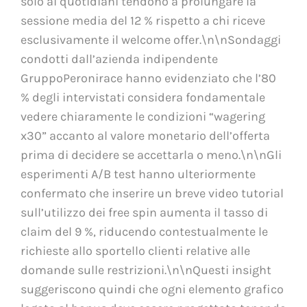
solo ai quotidiani tendono a prolungare la
sessione media del 12 % rispetto a chi riceve
esclusivamente il welcome offer.\n\nSondaggi
condotti dall’azienda indipendente
GruppoPeronirace hanno evidenziato che l’80
% degli intervistati considera fondamentale
vedere chiaramente le condizioni “wagering
x30” accanto al valore monetario dell’offerta
prima di decidere se accettarla o meno.\n\nGli
esperimenti A/B test hanno ulteriormente
confermato che inserire un breve video tutorial
sull’utilizzo dei free spin aumenta il tasso di
claim del 9 %, riducendo contestualmente le
richieste allo sportello clienti relative alle
domande sulle restrizioni.\n\nQuesti insight
suggeriscono quindi che ogni elemento grafico