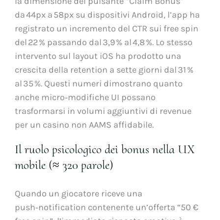
la dimensione del pulsante “Claim Bonus”
da 44px a 58px su dispositivi Android, l’app ha
registrato un incremento del CTR sui free spin
del 22 % passando dal 3,9 % al 4,8 %. Lo stesso
intervento sul layout iOS ha prodotto una
crescita della retention a sette giorni dal 31 %
al 35 %. Questi numeri dimostrano quanto
anche micro‑modifiche UI possano
trasformarsi in volumi aggiuntivi di revenue
per un casino non AAMS affidabile.
Il ruolo psicologico dei bonus nella UX
mobile (≈ 320 parole)
Quando un giocatore riceve una
push‑notification contenente un’offerta “50 €