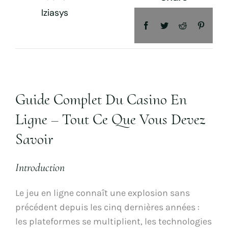
Iziasys
Guide Complet Du Casino En
Ligne – Tout Ce Que Vous Devez
Savoir
Introduction
Le jeu en ligne connaît une explosion sans
précédent depuis les cinq dernières années :
les plateformes se multiplient, les technologies