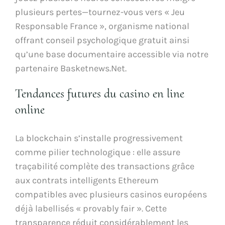
plusieurs pertes—tournez-vous vers « Jeu
Responsable France », organisme national
offrant conseil psychologique gratuit ainsi
qu’une base documentaire accessible via notre
partenaire Basketnews.Net.
Tendances futures du casino en line​
online​
La blockchain s’installe progressivement
comme pilier technologique : elle assure
traçabilité complète des transactions grâce
aux contrats intelligents Ethereum
compatibles avec plusieurs casinos européens
déjà labellisés « provably fair ». Cette
transparence réduit considérablement les