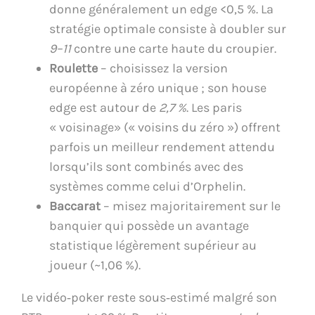
donne généralement un edge <0,5 %. La
stratégie optimale consiste à doubler sur
9–11
contre une carte haute du croupier.
Roulette
– choisissez la version
européenne à zéro unique ; son house
edge est autour de
2,7 %
. Les paris
« voisinage» (« voisins du zéro ») offrent
parfois un meilleur rendement attendu
lorsqu’ils sont combinés avec des
systèmes comme celui d’Orphelin.
Baccarat
– misez majoritairement sur le
banquier qui possède un avantage
statistique légèrement supérieur au
joueur (~1,06 %).
Le vidéo‑poker reste sous‑estimé malgré son