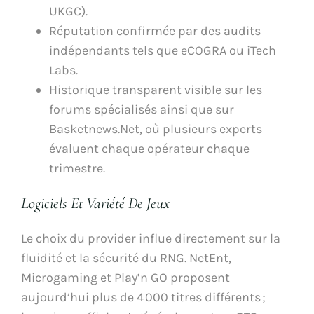
UKGC).
Réputation confirmée par des audits
indépendants tels que eCOGRA ou iTech
Labs.
Historique transparent visible sur les
forums spécialisés ainsi que sur
Basketnews.Net, où plusieurs experts
évaluent chaque opérateur chaque
trimestre.
Logiciels Et Variété De Jeux
Le choix du provider influe directement sur la
fluidité et la sécurité du RNG. NetEnt,
Microgaming et Play’n GO proposent
aujourd’hui plus de 4 000 titres différents ;