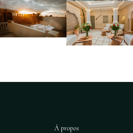
À propos