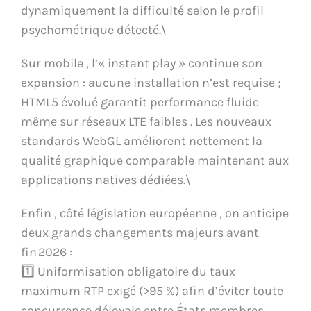
dynamiquement la difficulté selon le profil
psychométrique détecté.\
Sur mobile , l’« instant play » continue son
expansion : aucune installation n’est requise ;
HTML5 évolué garantit performance fluide
même sur réseaux LTE faibles . Les nouveaux
standards WebGL améliorent nettement la
qualité graphique comparable maintenant aux
applications natives dédiées.\
Enfin , côté législation européenne , on anticipe
deux grands changements majeurs avant
fin 2026 :
1️⃣ Uniformisation obligatoire du taux
maximum RTP exigé (>95 %) afin d’éviter toute
concurrence déloyale entre États membres.