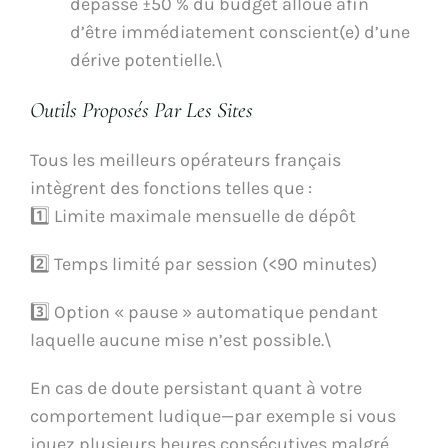
dépasse ±50 % du budget alloué afin
d’être immédiatement conscient(e) d’une
dérive potentielle.\
Outils Proposés Par Les Sites
Tous les meilleurs opérateurs français
intègrent des fonctions telles que :
1️⃣ Limite maximale mensuelle de dépôt
2️⃣ Temps limité par session (<90 minutes)
3️⃣ Option « pause » automatique pendant
laquelle aucune mise n’est possible.\
En cas de doute persistant quant à votre
comportement ludique—par exemple si vous
jouez plusieurs heures consécutives malgré