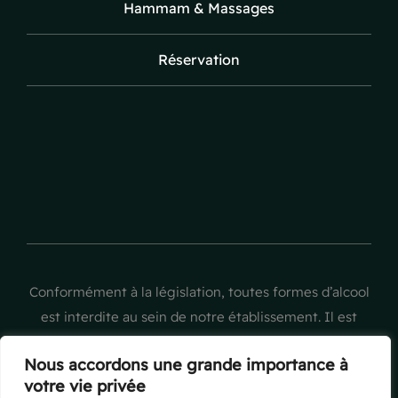
Hammam & Massages
Réservation
Conformément à la législation, toutes formes d’alcool
est interdite au sein de notre établissement. Il est
strictement interdit à l’ensemble de nos clients de
Nous accordons une grande importance à
ramener de l’alcool de l’extérieur au sein de notre
votre vie privée
Riad.