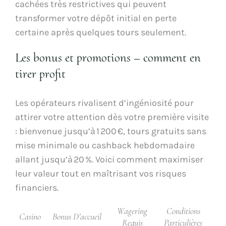
cachées très restrictives qui peuvent
transformer votre dépôt initial en perte
certaine après quelques tours seulement.
Les bonus et promotions – comment en
tirer profit
Les opérateurs rivalisent d’ingéniosité pour
attirer votre attention dès votre première visite
: bienvenue jusqu’à 1 200 €, tours gratuits sans
mise minimale ou cashback hebdomadaire
allant jusqu’à 20 %. Voici comment maximiser
leur valeur tout en maîtrisant vos risques
financiers.
Wagering
Conditions
Casino
Bonus D’accueil
Requis
Particulières