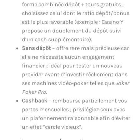
forme combinée dépôt + tours gratuits ;
choisissez celui dont le ratio dépôt/bonus
est le plus favorable (exemple : Casino Y
propose un doublement du dépôt suivi
d’un cash supplémentaire).
Sans dépôt
– offre rare mais précieuse car
elle ne nécessite aucun engagement
financier ; idéal pour tester un nouveau
provider avant d’investir réellement dans
ses machines vidéo‑poker telles que
Joker
Poker Pro
.
Cashback
– rembourse partiellement vos
pertes mensuelles ; privilégiez ceux avec
un plafonnement raisonnable afin d’éviter
un effet “cercle vicieux”.