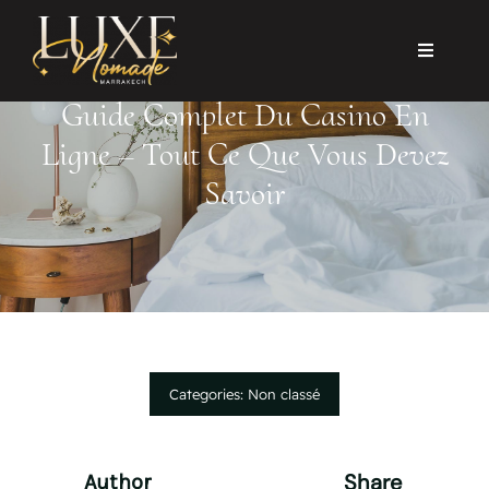
Skip
to
Toggle
content
Navigat
Guide Complet Du Casino En
Accueil
Ligne – Tout Ce Que Vous Devez
Savoir
Les Chambres
Hammam & Massages
Découvrir Marrakech
Categories:
Non classé
Contact
Share
Author
Reservation