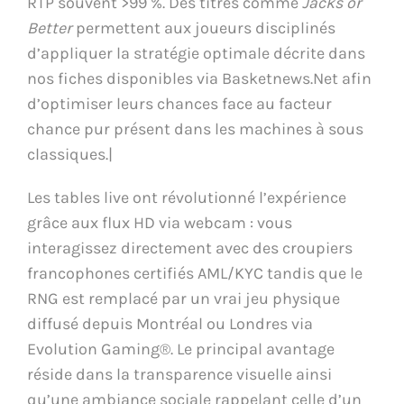
RTP souvent >99 %. Des titres comme
Jacks or
Better
permettent aux joueurs disciplinés
d’appliquer la stratégie optimale décrite dans
nos fiches disponibles via Basketnews.Net afin
d’optimiser leurs chances face au facteur
chance pur présent dans les machines à sous
classiques.|
Les tables live ont révolutionné l’expérience
grâce aux flux HD via webcam : vous
interagissez directement avec des croupiers
francophones certifiés AML/KYC tandis que le
RNG est remplacé par un vrai jeu physique
diffusé depuis Montréal ou Londres via
Evolution Gaming®. Le principal avantage
réside dans la transparence visuelle ainsi
qu’une ambiance sociale rappelant celle d’un