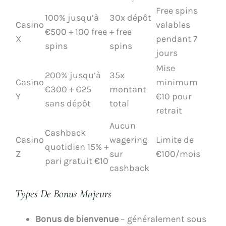
Free spins
100% jusqu’à
30x dépôt
Casino
valables
€500 + 100 free
+ free
X
pendant 7
spins
spins
jours
Mise
200% jusqu’à
35x
Casino
minimum
€300 + €25
montant
Y
€10 pour
sans dépôt
total
retrait
Aucun
Cashback
Casino
wagering
Limite de
quotidien 15% +
Z
sur
€100/mois
pari gratuit €10
cashback
Types De Bonus Majeurs
Bonus de bienvenue
– généralement sous