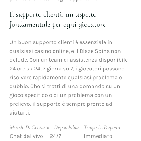
Il supporto clienti: un aspetto
fondamentale per ogni giocatore
Un buon supporto clienti è essenziale in
qualsiasi casino online, e il Blaze Spins non
delude. Con un team di assistenza disponibile
24 ore su 24, 7 giorni su 7, i giocatori possono
risolvere rapidamente qualsiasi problema o
dubbio. Che si tratti di una domanda su un
gioco specifico o di un problema con un
prelievo, il supporto è sempre pronto ad
aiutarti.
Metodo Di Contatto
Disponibilità
Tempo Di Risposta
Chat dal vivo
24/7
Immediato