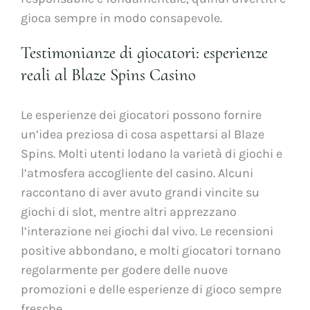
gioca sempre in modo consapevole.
Testimonianze di giocatori: esperienze
reali al Blaze Spins Casino
Le esperienze dei giocatori possono fornire
un’idea preziosa di cosa aspettarsi al Blaze
Spins. Molti utenti lodano la varietà di giochi e
l’atmosfera accogliente del casino. Alcuni
raccontano di aver avuto grandi vincite su
giochi di slot, mentre altri apprezzano
l’interazione nei giochi dal vivo. Le recensioni
positive abbondano, e molti giocatori tornano
regolarmente per godere delle nuove
promozioni e delle esperienze di gioco sempre
fresche.