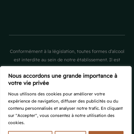
Conformément à la législation, toutes formes d’alcool
est interdite au sein de notre établissement. Il est
strictement interdit à l’ensemble de nos clients de
Nous accordons une grande importance à
ramener de l’alcool de l’extérieur au sein de notre
votre vie privée
Riad.
Nous utilisons des cookies pour améliorer votre
expérience de navigation, diffuser des publicités ou du
contenu personnalisés et analyser notre trafic. En cliquant
sur "Accepter", vous consentez à notre utilisation des
© 2023 Luxe Nomade – Tous droits réservés –
cookies.
Création :
IDAHO Publicité
–
Mentions légales
–