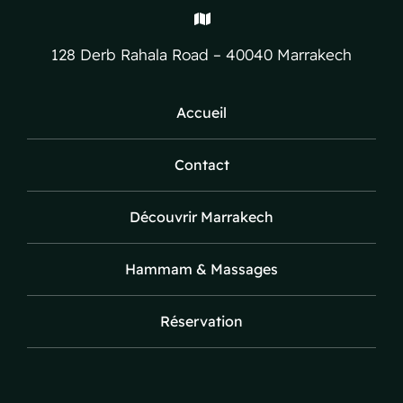
128 Derb Rahala Road – 40040 Marrakech
Accueil
Contact
Découvrir Marrakech
Hammam & Massages
Réservation