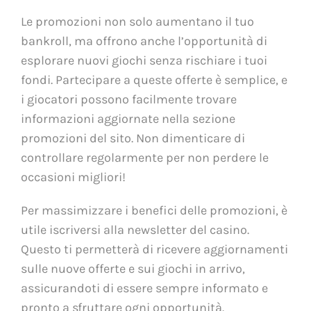
Le promozioni non solo aumentano il tuo
bankroll, ma offrono anche l’opportunità di
esplorare nuovi giochi senza rischiare i tuoi
fondi. Partecipare a queste offerte è semplice, e
i giocatori possono facilmente trovare
informazioni aggiornate nella sezione
promozioni del sito. Non dimenticare di
controllare regolarmente per non perdere le
occasioni migliori!
Per massimizzare i benefici delle promozioni, è
utile iscriversi alla newsletter del casino.
Questo ti permetterà di ricevere aggiornamenti
sulle nuove offerte e sui giochi in arrivo,
assicurandoti di essere sempre informato e
pronto a sfruttare ogni opportunità.