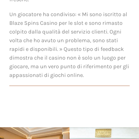
Un giocatore ha condiviso: « Mi sono iscritto al
Blaze Spins Casino per le slot e sono rimasto
colpito dalla qualità del servizio clienti. Ogni
volta che ho avuto un problema, sono stati
rapidi e disponibili. » Questo tipo di feedback
dimostra che il casino non è solo un luogo per
giocare, ma un vero punto di riferimento per gli
appassionati di giochi online.