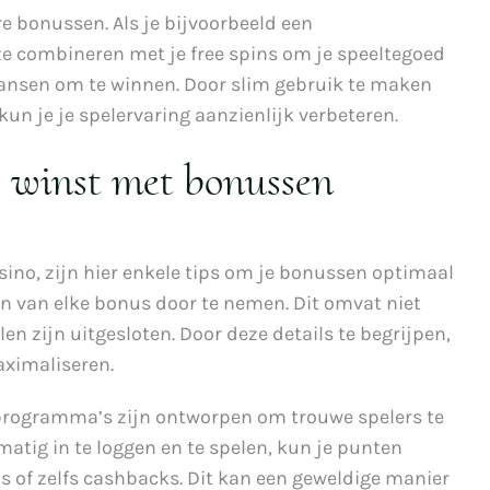
e bonussen. Als je bijvoorbeeld een
ze combineren met je free spins om je speeltegoed
 kansen om te winnen. Door slim gebruik te maken
kun je je spelervaring aanzienlijk verbeteren.
e winst met bonussen
Casino, zijn hier enkele tips om je bonussen optimaal
en van elke bonus door te nemen. Dit omvat niet
en zijn uitgesloten. Door deze details te begrijpen,
aximaliseren.
 programma’s zijn ontworpen om trouwe spelers te
atig in te loggen en te spelen, kun je punten
ns of zelfs cashbacks. Dit kan een geweldige manier