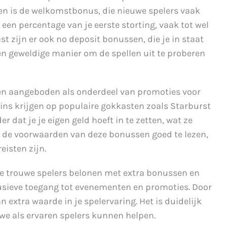
en is de welkomstbonus, die nieuwe spelers vaak
en percentage van je eerste storting, vaak tot wel
t zijn er ook no deposit bonussen, die je in staat
een geweldige manier om de spellen uit te proberen
den aangeboden als onderdeel van promoties voor
spins krijgen op populaire gokkasten zoals Starburst
 dat je je eigen geld hoeft in te zetten, wat ze
om de voorwaarden van deze bonussen goed te lezen,
eisten zijn.
 die trouwe spelers belonen met extra bonussen en
lusieve toegang tot evenementen en promoties. Door
 extra waarde in je spelervaring. Het is duidelijk
we als ervaren spelers kunnen helpen.