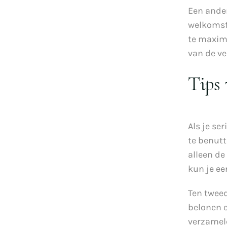
Een ander
welkomstb
te maxima
van de ve
Tips
Als je se
te benutt
alleen de
kun je ee
Ten twee
belonen e
verzamele