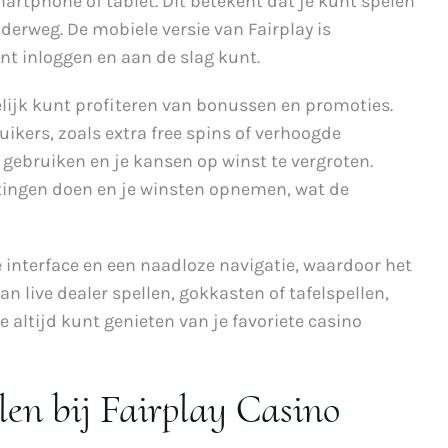
martphone of tablet. Dit betekent dat je kunt spelen
derweg. De mobiele versie van Fairplay is
t inloggen en aan de slag kunt.
elijk kunt profiteren van bonussen en promoties.
ikers, zoals extra free spins of verhoogde
 gebruiken en je kansen op winst te vergroten.
rtingen doen en je winsten opnemen, wat de
 interface en een naadloze navigatie, waardoor het
an live dealer spellen, gokkasten of tafelspellen,
e altijd kunt genieten van je favoriete casino
len bij Fairplay Casino