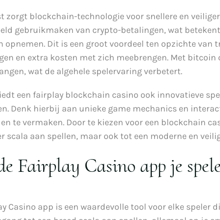
 zorgt blockchain-technologie voor snellere en veiligere
eld gebruikmaken van crypto-betalingen, wat betekent 
n opnemen. Dit is een groot voordeel ten opzichte van 
gen en extra kosten met zich meebrengen. Met bitcoin 
angen, wat de algehele spelervaring verbetert.
biedt een fairplay blockchain casino ook innovatieve spel
en. Denk hierbij aan unieke game mechanics en interac
 en te vermaken. Door te kiezen voor een blockchain casi
r scala aan spellen, maar ook tot een moderne en veil
e Fairplay Casino app je spel
ay Casino app is een waardevolle tool voor elke speler di