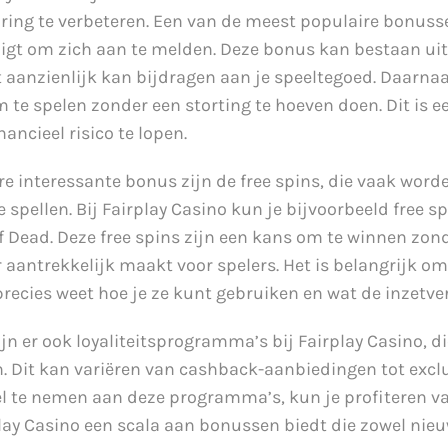
ring te verbeteren. Een van de meest populaire bonuss
t om zich aan te melden. Deze bonus kan bestaan uit e
 aanzienlijk kan bijdragen aan je speeltegoed. Daarnaas
m te spelen zonder een storting te hoeven doen. Dit is 
nancieel risico te lopen.
e interessante bonus zijn de free spins, die vaak wor
e spellen. Bij Fairplay Casino kun je bijvoorbeeld free 
f Dead. Deze free spins zijn een kans om te winnen zonder
 aantrekkelijk maakt voor spelers. Het is belangrijk 
precies weet hoe je ze kunt gebruiken en wat de inzetver
zijn er ook loyaliteitsprogramma’s bij Fairplay Casino,
. Dit kan variëren van cashback-aanbiedingen tot exc
el te nemen aan deze programma’s, kun je profiteren van
lay Casino een scala aan bonussen biedt die zowel nieu