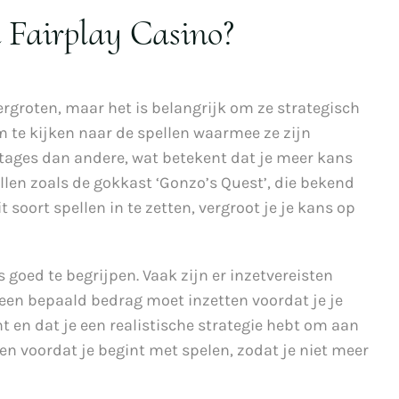
in Fairplay Casino?
ergroten, maar het is belangrijk om ze strategisch
om te kijken naar de spellen waarmee ze zijn
ages dan andere, wat betekent dat je meer kans
ellen zoals de gokkast ‘Gonzo’s Quest’, die bekend
t soort spellen in te zetten, vergroot je je kans op
goed te begrijpen. Vaak zijn er inzetvereisten
 een bepaald bedrag moet inzetten voordat je je
 en dat je een realistische strategie hebt om aan
en voordat je begint met spelen, zodat je niet meer