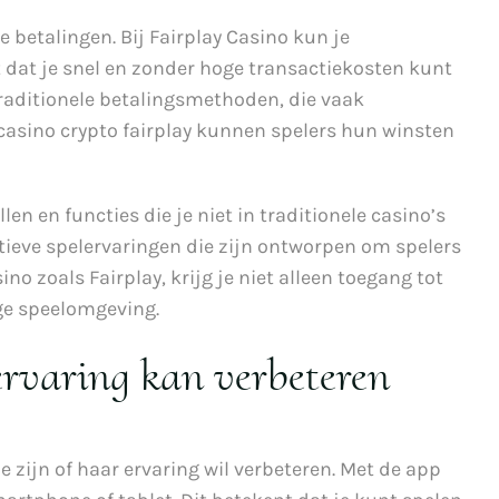
 betalingen. Bij Fairplay Casino kun je
dat je snel en zonder hoge transactiekosten kunt
traditionele betalingsmethoden, die vaak
casino crypto fairplay kunnen spelers hun winsten
len en functies die je niet in traditionele casino’s
tieve spelervaringen die zijn ontworpen om spelers
no zoals Fairplay, krijg je niet alleen toegang tot
ige speelomgeving.
ervaring kan verbeteren
e zijn of haar ervaring wil verbeteren. Met de app