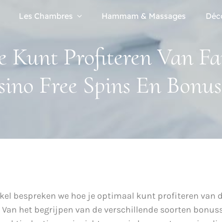
Les Chambres
Hammam & Massages
Déc
e Kunt Profiteren Van Fa
sino Free Spins En Bonus
tikel bespreken we hoe je optimaal kunt profiteren van 
 Van het begrijpen van de verschillende soorten bonusse