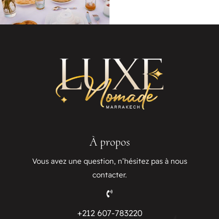
À propos
Vous avez une question, n’hésitez pas à nous
contacter.
+212 607-783220