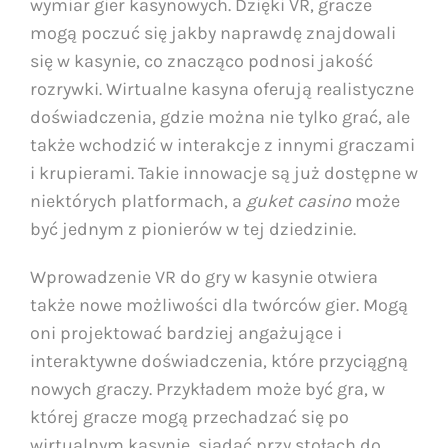
wymiar gier kasynowych. Dzięki VR, gracze
mogą poczuć się jakby naprawdę znajdowali
się w kasynie, co znacząco podnosi jakość
rozrywki. Wirtualne kasyna oferują realistyczne
doświadczenia, gdzie można nie tylko grać, ale
także wchodzić w interakcje z innymi graczami
i krupierami. Takie innowacje są już dostępne w
niektórych platformach, a
guket casino
może
być jednym z pionierów w tej dziedzinie.
Wprowadzenie VR do gry w kasynie otwiera
także nowe możliwości dla twórców gier. Mogą
oni projektować bardziej angażujące i
interaktywne doświadczenia, które przyciągną
nowych graczy. Przykładem może być gra, w
której gracze mogą przechadzać się po
wirtualnym kasynie, siadać przy stołach do