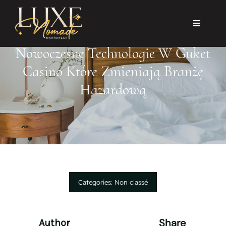
Skip
to
Toggle
content
Navigat
Nowoczesne Technologie W Guket
Accueil
Casino Które Zmieniają Branżę
Hazardową
Les Chambres
Hammam & Massages
Découvrir Marrakech
Categories:
Non classé
Contact
Share
Author
Reservation