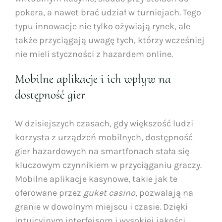
pokera, a nawet brać udział w turniejach. Tego
typu innowacje nie tylko ożywiają rynek, ale
także przyciągają uwagę tych, którzy wcześniej
nie mieli styczności z hazardem online.
Mobilne aplikacje i ich wpływ na
dostępność gier
W dzisiejszych czasach, gdy większość ludzi
korzysta z urządzeń mobilnych, dostępność
gier hazardowych na smartfonach stała się
kluczowym czynnikiem w przyciąganiu graczy.
Mobilne aplikacje kasynowe, takie jak te
oferowane przez
guket casino
, pozwalają na
granie w dowolnym miejscu i czasie. Dzięki
intuicyjnym interfejsom i wysokiej jakości